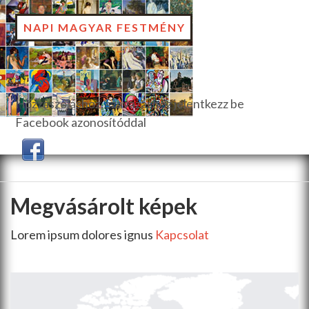
NAPI MAGYAR FESTMÉNY
Hozzászóláshoz, szavazáshoz jelentkezz be
Facebook azonosítóddal
Megvásárolt képek
Lorem ipsum dolores ignus
Kapcsolat