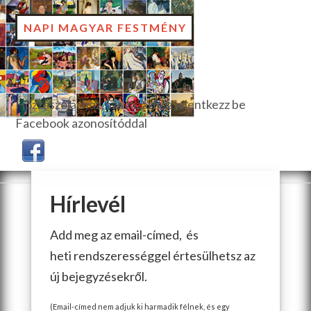
NAPI MAGYAR FESTMÉNY
Hozzászóláshoz, szavazáshoz jelentkezz be
Facebook azonosítóddal
Hírlevél
Add meg az email-címed, és
heti rendszerességgel értesülhetsz az
új bejegyzésekről.
(Email-címed nem adjuk ki harmadik félnek, és egy