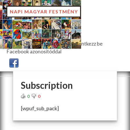
NAPI MAGYAR FESTMÉNY
Hozzászóláshoz, szavazáshoz jelentkezz be
Facebook azonosítóddal
Subscription
0
0
[wpuf_sub_pack]