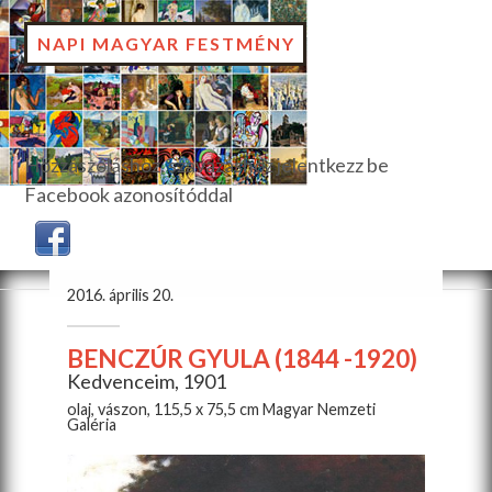
NAPI MAGYAR FESTMÉNY
Hozzászóláshoz, szavazáshoz jelentkezz be
Facebook azonosítóddal
2016. április 20.
BENCZÚR GYULA (1844 -1920)
Kedvenceim, 1901
olaj, vászon, 115,5 x 75,5 cm Magyar Nemzeti
Galéria