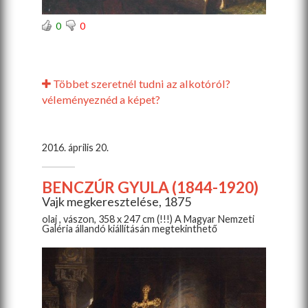
0
0
Többet szeretnél tudni az alkotóról?
véleményeznéd a képet?
2016. április 20.
BENCZÚR GYULA (1844-1920)
Vajk megkeresztelése, 1875
olaj , vászon, 358 x 247 cm (!!!) A Magyar Nemzeti
Galéria állandó kiállításán megtekinthető