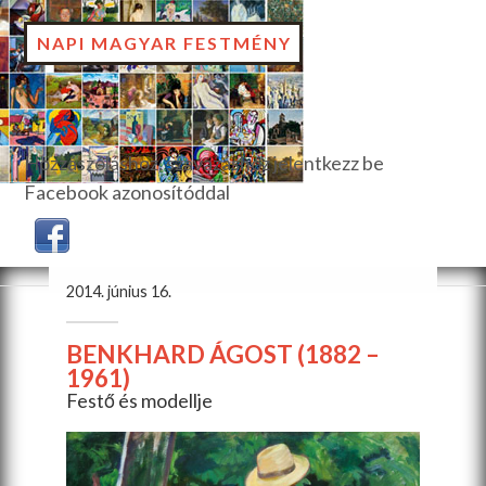
NAPI MAGYAR FESTMÉNY
Hozzászóláshoz, szavazáshoz jelentkezz be
Facebook azonosítóddal
2014. június 16.
BENKHARD ÁGOST (1882 –
1961)
Festő és modellje