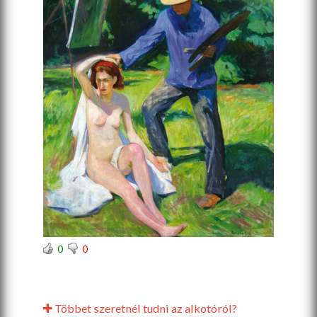
0
0
Többet szeretnél tudni az alkotóról?