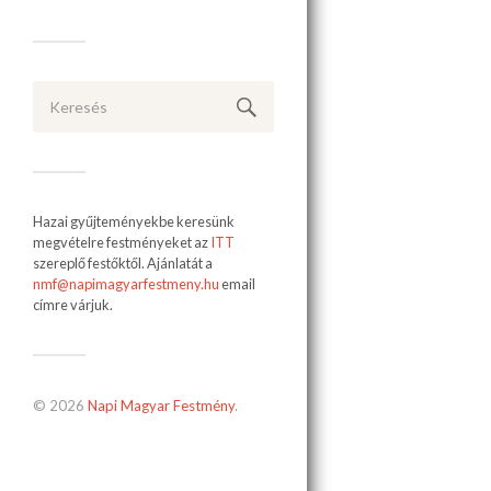
Hazai gyűjteményekbe keresünk
megvételre festményeket az
ITT
szereplő festőktől. Ajánlatát a
nmf@napimagyarfestmeny.hu
email
címre várjuk.
© 2026
Napi Magyar Festmény
.