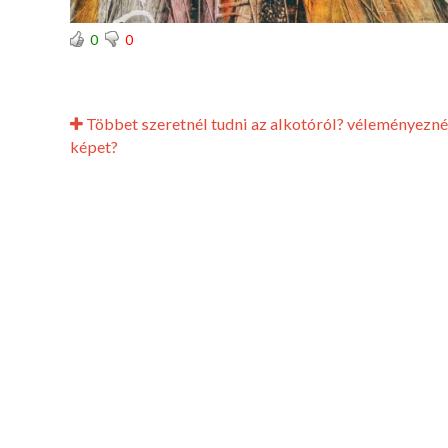
0
0
Többet szeretnél tudni az alkotóról? véleményezné
képet?