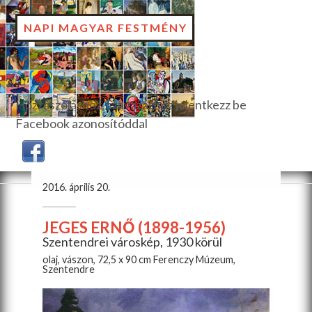
NAPI MAGYAR FESTMÉNY
Hozzászóláshoz, szavazáshoz jelentkezz be
Facebook azonosítóddal
2016. április 20.
JEGES ERNŐ (1898-1956)
Szentendrei városkép, 1930 körül
olaj, vászon, 72,5 x 90 cm Ferenczy Múzeum,
Szentendre