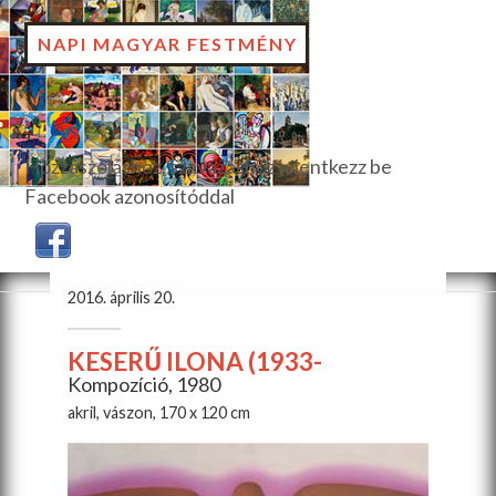
NAPI MAGYAR FESTMÉNY
Hozzászóláshoz, szavazáshoz jelentkezz be
Facebook azonosítóddal
2016. április 20.
KESERŰ ILONA (1933-
Kompozíció, 1980
akril, vászon, 170 x 120 cm