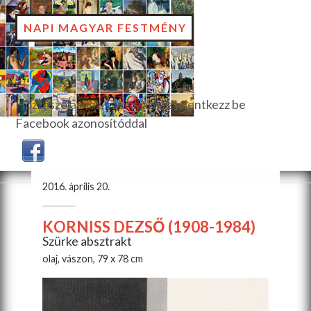
NAPI MAGYAR FESTMÉNY
Hozzászóláshoz, szavazáshoz jelentkezz be
Facebook azonosítóddal
2016. április 20.
KORNISS DEZSŐ (1908-1984)
Szürke absztrakt
olaj, vászon, 79 x 78 cm