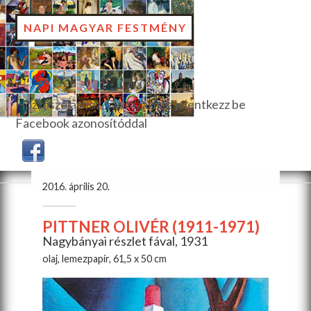
NAPI MAGYAR FESTMÉNY
Hozzászóláshoz, szavazáshoz jelentkezz be
Facebook azonosítóddal
2016. április 20.
PITTNER OLIVÉR (1911-1971)
Nagybányai részlet fával, 1931
olaj, lemezpapír, 61,5 x 50 cm