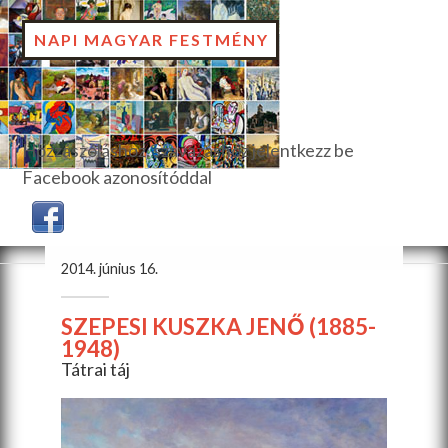
NAPI MAGYAR FESTMÉNY
Hozzászóláshoz, szavazáshoz jelentkezz be
Facebook azonosítóddal
2014. június 16.
SZEPESI KUSZKA JENŐ (1885-
1948)
Tátrai táj