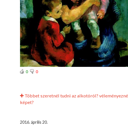
0
0
Többet szeretnél tudni az alkotóról? véleményezné
képet?
2016. április 20.