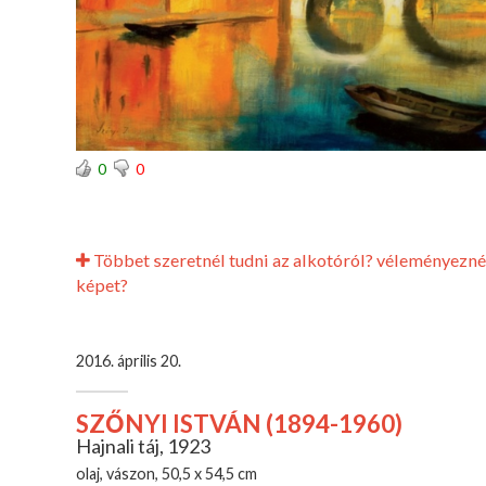
0
0
Többet szeretnél tudni az alkotóról? véleményezné
képet?
2016. április 20.
SZŐNYI ISTVÁN (1894-1960)
Hajnali táj, 1923
olaj, vászon, 50,5 x 54,5 cm