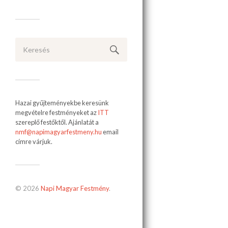
Hazai gyűjteményekbe keresünk
megvételre festményeket az
ITT
szereplő festőktől. Ajánlatát a
nmf@napimagyarfestmeny.hu
email
címre várjuk.
© 2026
Napi Magyar Festmény
.