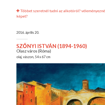
Többet szeretnél tudni az alkotóról? véleményezné
képet?
2016. április 20.
SZŐNYI ISTVÁN (1894-1960)
Olasz város (Róma)
olaj, vászon, 54 x 67 cm