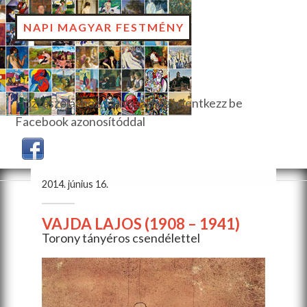
NAPI MAGYAR FESTMÉNY
Hozzászóláshoz, szavazáshoz jelentkezz be
Facebook azonosítóddal
2014. június 16.
VAJDA LAJOS (1908 – 1941)
Torony tányéros csendélettel