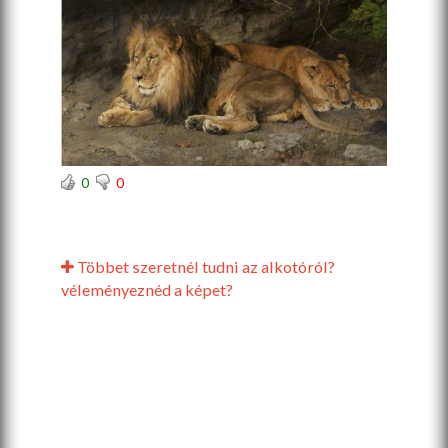
0
0
Többet szeretnél tudni az alkotóról?
véleményeznéd a képet?