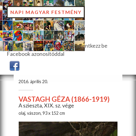
NAPI MAGYAR FESTMÉNY
Hozzászóláshoz, szavazáshoz jelentkezz be
Facebook azonosítóddal
2016. április 20.
VASTAGH GÉZA (1866-1919)
A szieszta, XIX. sz. vége
olaj, vászon, 93 x 152 cm