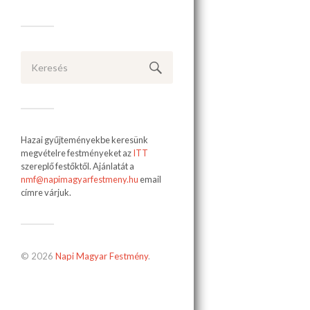
Hazai gyűjteményekbe keresünk
megvételre festményeket az
ITT
szereplő festőktől. Ajánlatát a
nmf@napimagyarfestmeny.hu
email
címre várjuk.
© 2026
Napi Magyar Festmény
.