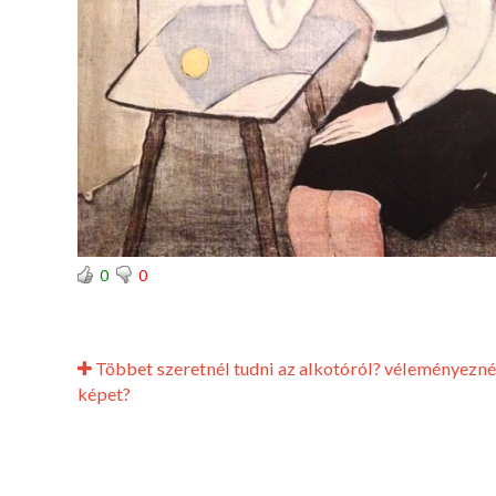
0
0
Többet szeretnél tudni az alkotóról? véleményezné
képet?