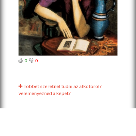
0
0
Többet szeretnél tudni az alkotóról?
véleményeznéd a képet?