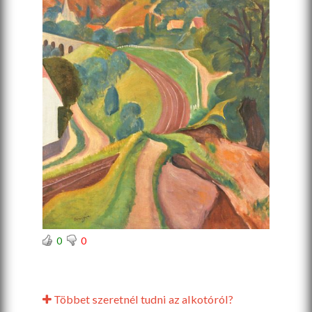
0
0
Többet szeretnél tudni az alkotóról?