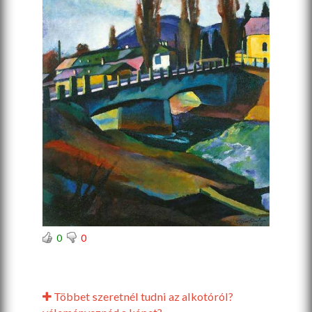
0
0
Többet szeretnél tudni az alkotóról?