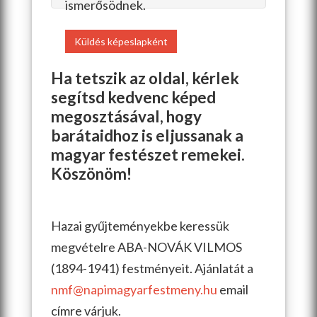
ismerősödnek.
Küldés képeslapként
Ha tetszik az oldal, kérlek
segítsd kedvenc képed
megosztásával, hogy
barátaidhoz is eljussanak a
magyar festészet remekei.
Köszönöm!
Hazai gyűjteményekbe keressük
megvételre ABA-NOVÁK VILMOS
(1894-1941) festményeit. Ajánlatát a
nmf@napimagyarfestmeny.hu
email
címre várjuk.