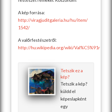
festészet remekei. Köszönöm!
A kép forrása:
http://viragjuditgaleria.hu/hu/item/
1542/
A valőrfestészetről:
http://hu.wikipedia.org/wiki/Val%C5%91r
Tetszik ez a
kép?
Tetszik a kép?
küldd el
képeslapként
egy