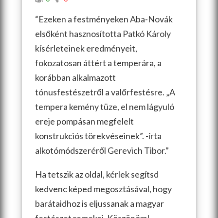
“Ezeken a festményeken Aba-Novák
elsőként hasznosította Patkó Károly
kísérleteinek eredményeit,
fokozatosan áttért a temperára, a
korábban alkalmazott
tónusfestészetről a valőrfestésre. „A
tempera kemény tüze, el nem lágyuló
ereje pompásan megfelelt
konstrukciós törekvéseinek”. -írta
alkot
ómódszeréről Gerevich Tibor.”
Ha tetszik az oldal, kérlek segítsd
kedvenc képed megosztásával, hogy
barátaidhoz is eljussanak a magyar