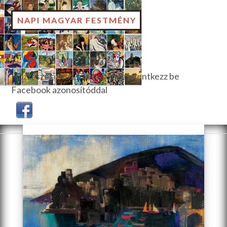
NAPI MAGYAR FESTMÉNY
Hozzászóláshoz, szavazáshoz jelentkezz be
Facebook azonosítóddal