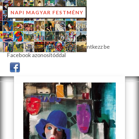
NAPI MAGYAR FESTMÉNY
Hozzászóláshoz, szavazáshoz jelentkezz be
Facebook azonosítóddal