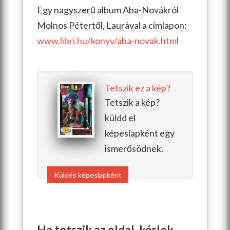
Egy nagyszerű album Aba-Novákról
Molnos Pétertől, Laurával a címlapon:
www.libri.hu/konyv/aba-novak.html
Tetszik ez a kép?
Tetszik a kép?
küldd el
képeslapként egy
ismerősödnek.
Küldés képeslapként
Ha tetszik az oldal, kérlek