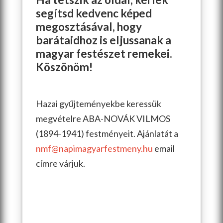
segítsd kedvenc képed
megosztásával, hogy
barátaidhoz is eljussanak a
magyar festészet remekei.
Köszönöm!
Hazai gyűjteményekbe keressük
megvételre ABA-NOVÁK VILMOS
(1894-1941) festményeit. Ajánlatát a
nmf@napimagyarfestmeny.hu
email
címre várjuk.