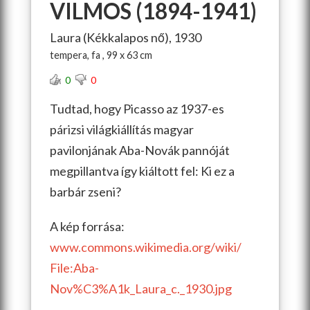
VILMOS (1894-1941)
Laura (Kékkalapos nő), 1930
tempera, fa , 99 x 63 cm
0
0
Tudtad, hogy Picasso az 1937-es
párizsi világkiállítás magyar
pavilonjának Aba-Novák pannóját
megpillantva így kiáltott fel: Ki ez a
barbár zseni?
A kép forrása:
www.commons.wikimedia.org/wiki/
File:Aba-
Nov%C3%A1k_Laura_c._1930.jpg