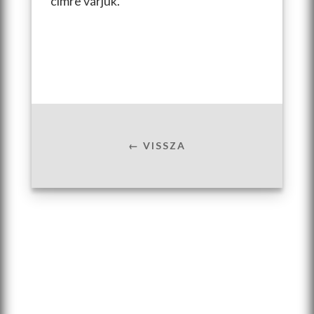
címre várjuk.
← VISSZA