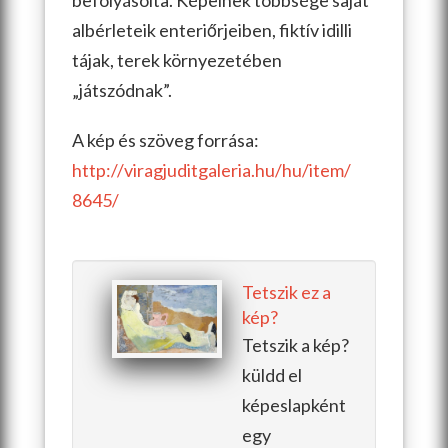
befolyásolta. Képeinek többsége saját
albérleteik enteriőrjeiben, fiktív idilli
tájak, terek környezetében
„játszódnak”.
A kép és szöveg forrása:
http://viragjuditgaleria.hu/hu/item/
8645/
Tetszik ez a
kép?
Tetszik a kép?
küldd el
képeslapként
egy