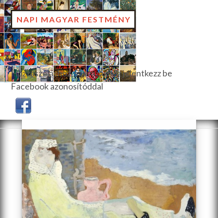
NAPI MAGYAR FESTMÉNY
Hozzászóláshoz, szavazáshoz jelentkezz be
Facebook azonosítóddal