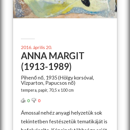
2016. április 20.
ANNA MARGIT
(1913-1989)
Pihenő nő, 1935 (Hölgy korsóval,
Vízparton, Papucsos nő)
tempera, papír, 70,5 x 100 cm
0
0
Ámossal nehéz anyagi helyzetük sok
tekintetben festészetük tematikáját is