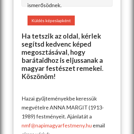
ismerősödnek.
Küldés képeslapként
Ha tetszik az oldal, kérlek
segítsd kedvenc képed
megosztásával, hogy
barátaidhoz is eljussanak a
magyar festészet remekei.
Köszönöm!
Hazai gyűjteményekbe keressük
megvételre ANNA MARGIT (1913-
1989) festményeit. Ajánlatát a
nmf@napimagyarfestmeny.hu
email