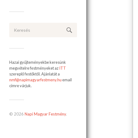
Hazai gyűjteményekbe keresünk
megvételre festményeket az
ITT
szereplő festőktől. Ajánlatát a
nmf@napimagyarfestmeny.hu
email
címre várjuk.
© 2026
Napi Magyar Festmény
.