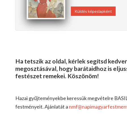
Küldés képeslapként
Ha tetszik az oldal, kérlek segítsd kedv
megosztásával, hogy barátaidhoz is elju
festészet remekei. Köszönöm!
Hazai gyűjteményekbe keressük megvételre BAS
festményeit. Ajánlatát a
nmf@napimagyarfestmen