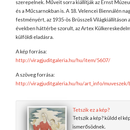
szerepelnek. Műveit sorra kiállítják az Ernst Múz
és a Műcsarnokban is. A 18. Velencei Biennálén nag
festményért, az 1935-ös Brüsszeli Világkiállításon 
években háttérbe szoru
lt, az Artex Külkereskedel
külföldi eladásra.
A kép forrása:
http://
viragjuditgaleria.hu/hu/
item/5607/
A szöveg forrása:
http://
viragjuditgaleria.hu/hu/
art_info/muveszek/
Tetszik ez a kép?
Tetszik a kép? küldd el k
ismerősödnek.