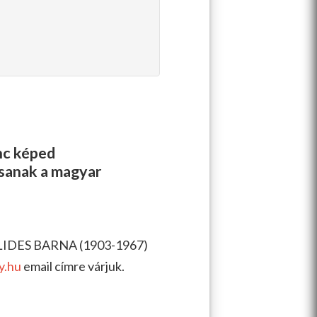
enc képed
ssanak a magyar
ILIDES BARNA (1903-1967)
y.hu
email címre várjuk.