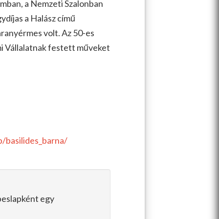
eumban, a Nemzeti Szalonban
ydíjas a Halász című
aranyérmes volt. Az 50-es
mi Vállalatnak festett műveket
b/
basilides_barna/
épeslapként egy