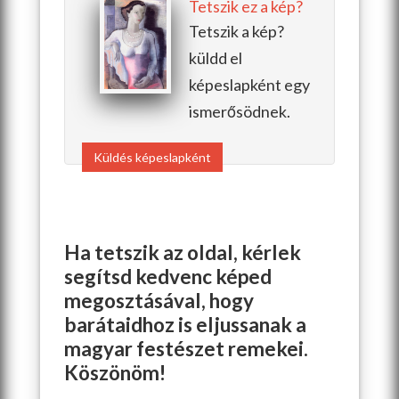
Tetszik ez a kép?
Tetszik a kép?
küldd el
képeslapként egy
ismerősödnek.
Küldés képeslapként
Ha tetszik az oldal, kérlek
segítsd kedvenc képed
megosztásával, hogy
barátaidhoz is eljussanak a
magyar festészet remekei.
Köszönöm!