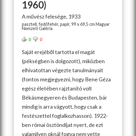
1960)
A művész felesége, 1933
pasztell, fedőfehér, papír, 99 x 69,5 cm Magyar
Nemzeti Galéria
0
0
Saját erejéből tartotta el magát
(pékségben is dolgozott), miközben
elhivatottan végezte tanulmányait
(fontos megjegyezni, hogy Bene Géza
egész életében rajztanító volt
Békásmegyeren és Budapesten, bár
mindig is arra vágyott, hogy csak a
festészettel foglalkozhasson). 1922-
ben római ösztöndíjat nyert, de ezt
valamilyen oknál fogva nem vette