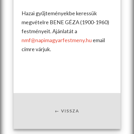
Hazai gyűjteményekbe keressük
megvételre BENE GÉZA (1900-1960)
festményeit. Ajánlatát a
nmf@napimagyarfestmeny.hu
email
címre várjuk.
← VISSZA