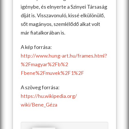
igénybe, és elnyerte a Szinyei Társaság
díját is. Visszavonuló, kissé elkülönülő,
sőt magányos, szemlélődő alkat volt
már fiatalkorában is.
A kép forrása:
http://www.hung-art.hu/
frames.html?
%2Fmagyar%2Fb%2
Fbene%2Fmuvek%2F1%2F
A szöveg forrása:
https://hu.wikipedia.org/
wiki/Bene_Géza