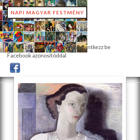
NAPI MAGYAR FESTMÉNY
Hozzászóláshoz, szavazáshoz jelentkezz be
Facebook azonosítóddal