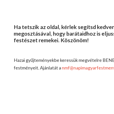
Ha tetszik az oldal, kérlek segítsd kedv
megosztásával, hogy barátaidhoz is elju
festészet remekei. Köszönöm!
Hazai gyűjteményekbe keressük megvételre BENE
festményeit. Ajánlatát a
nmf@napimagyarfestmen