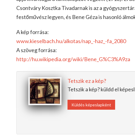
Csontváry Kosztka Tivadarnak is az a gyógyszertár
festőművész legyen, és Bene Géza i
s hasonló álmo
A kép forrása:
www.kieselbach.hu/alkotas/nap_-haz_-fa_2080
A szöveg forrása:
http://hu.wikipedia.org/wiki/Bene_G%C3%A9za
Tetszik ez a kép?
Tetszik a kép? küldd el képe
Küldés képeslapként