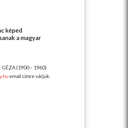
enc képed
ssanak a magyar
 GÉZA (1900 – 1960)
y.hu
email címre várjuk.