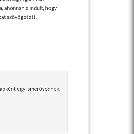
a, ahonnan elindult, hogy
kat szövögetett.
slapként egy ismerősödnek.