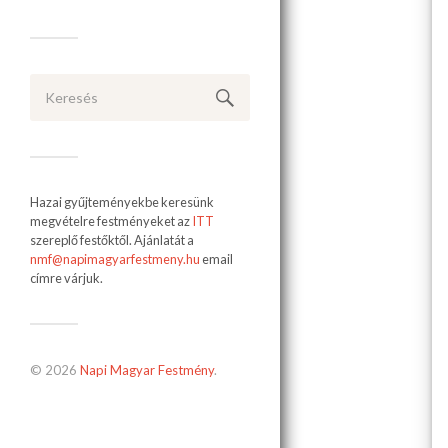
Hazai gyűjteményekbe keresünk
megvételre festményeket az
ITT
szereplő festőktől. Ajánlatát a
nmf@napimagyarfestmeny.hu
email
címre várjuk.
© 2026
Napi Magyar Festmény
.