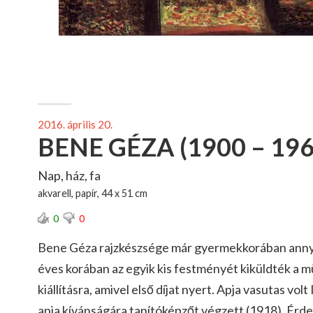
2016. április 20.
BENE GÉZA (1900 – 196
Nap, ház, fa
akvarell, papír, 44 x 51 cm
0
0
Bene Géza rajzkészsége már gyermekkorában annyira
éves korában az egyik kis festményét kiküldték a 
kiállításra, amivel első díjat nyert. Apja vasutas volt 
apja kívánságára tanítóképzőt végzett (1918). Érde