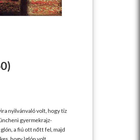
0)
 nyilvánvaló volt, hogy tíz
müncheni gyermekrajz-
Iglón, a fiú ott nőtt fel, majd
kes, hogy Iglón volt