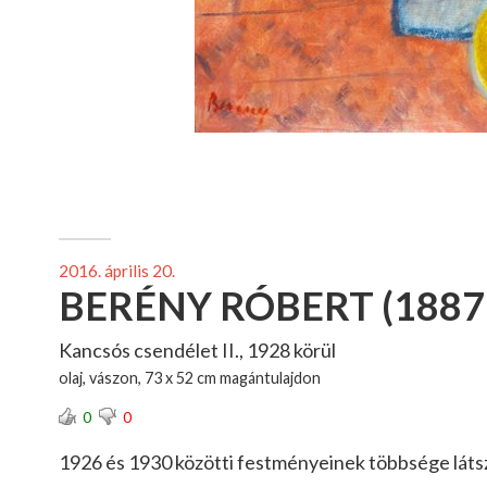
2016. április 20.
BERÉNY RÓBERT (1887
Kancsós csendélet II., 1928 körül
olaj, vászon, 73 x 52 cm magántulajdon
0
0
1926 és 1930 közötti festményeinek többsége látszó