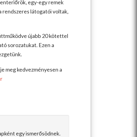
 enteriőrök, egy-egy remek
la rendszeres látogatói voltak,
üttműködve újabb 20 kötettel
ató sorozatukat. Ezen a
ezgetünk.
elje meg kedvezményesen a
r
slapként egy ismerősödnek.