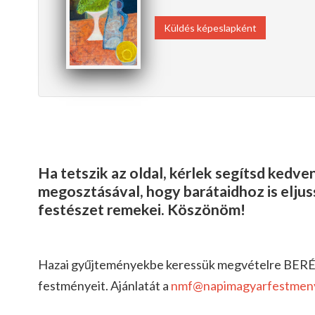
Küldés képeslapként
Ha tetszik az oldal, kérlek segítsd kedv
megosztásával, hogy barátaidhoz is elju
festészet remekei. Köszönöm!
Hazai gyűjteményekbe keressük megvételre BE
festményeit. Ajánlatát a
nmf@napimagyarfestmen