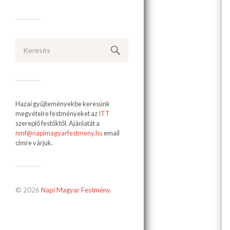
Hazai gyűjteményekbe keresünk
megvételre festményeket az
ITT
szereplő festőktől. Ajánlatát a
nmf@napimagyarfestmeny.hu
email
címre várjuk.
© 2026
Napi Magyar Festmény
.