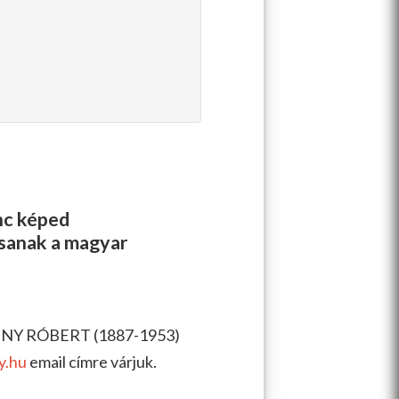
enc képed
ssanak a magyar
RÉNY RÓBERT (1887-1953)
y.hu
email címre várjuk.