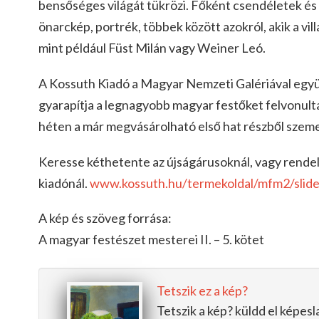
bensőséges világát tükrözi. Főként csendéletek és
önarckép, portrék, többek között azokról, akik a vil
mint például Füst Milán vagy Weiner Leó.
A Kossuth Kiadó a Magyar Nemzeti Galériával egy
gyarapítja a legnagyobb magyar festőket felvonult
héten a már megvásárolható első hat részből szem
Keresse kéthetente az újságárusoknál, vagy rend
kiadónál.
www.kossuth.hu/termekoldal/mfm2/slide
A kép és szöveg forrása:
A magyar festészet mesterei II. – 5. kötet
Tetszik ez a kép?
Tetszik a kép? küldd el képe