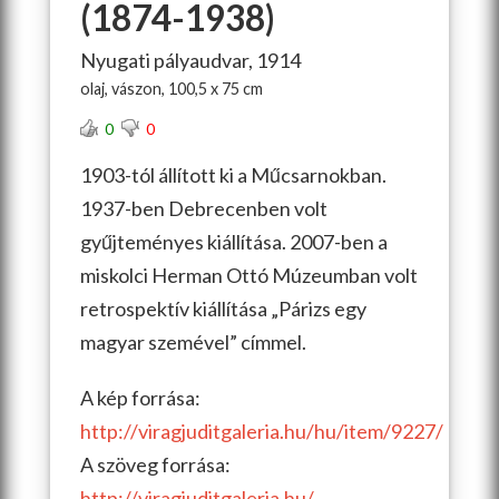
(1874-1938)
Nyugati pályaudvar, 1914
olaj, vászon, 100,5 x 75 cm
0
0
1903-tól állított ki a Műcsarnokban.
1937-ben Debrecenben volt
gyűjteményes kiállítása. 2007-ben a
miskolci Herman Ottó Múzeumban volt
retrospektív kiállítása „Párizs egy
magyar szemével” címmel.
A kép forrása:
http://viragjuditgaleria.hu/hu/item/9227/
A szöveg forrása:
http://viragjuditgaleria.hu/