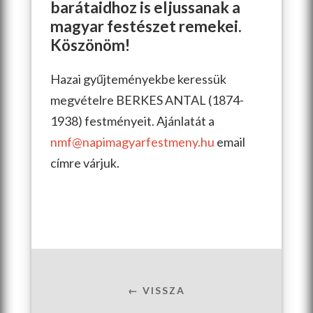
barátaidhoz is eljussanak a
magyar festészet remekei.
Köszönöm!
Hazai gyűjteményekbe keressük
megvételre BERKES ANTAL (1874-
1938) festményeit. Ajánlatát a
nmf@napimagyarfestmeny.hu
email
címre várjuk.
← VISSZA