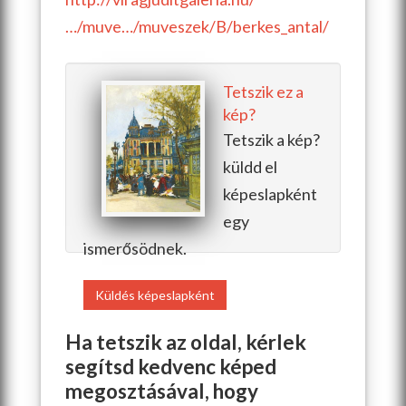
…/muve…/muveszek/B/berkes_antal/
Tetszik ez a
kép?
Tetszik a kép?
küldd el
képeslapként
egy
ismerősödnek.
Küldés képeslapként
Ha tetszik az oldal, kérlek
segítsd kedvenc képed
megosztásával, hogy