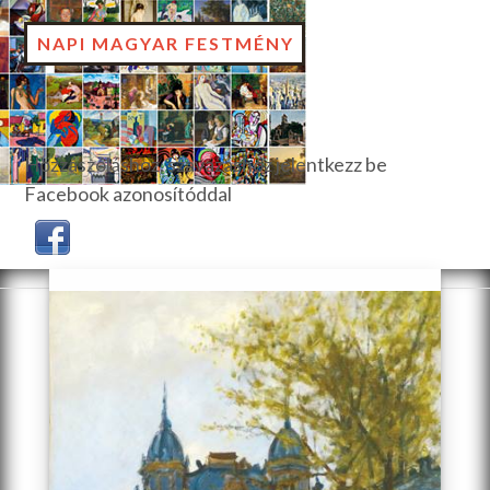
NAPI MAGYAR FESTMÉNY
Hozzászóláshoz, szavazáshoz jelentkezz be
Facebook azonosítóddal