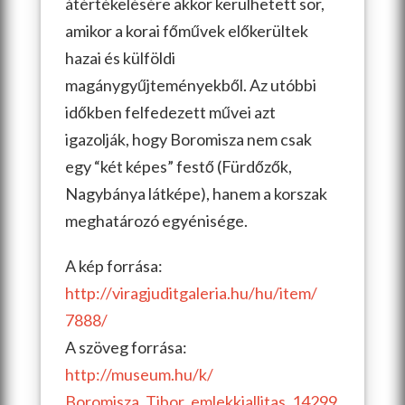
átértékelésére akkor kerülhetett sor,
amikor a korai főművek előkerültek
hazai és külföldi
magánygyűjteményekből. Az utóbbi
időkben felfedezett művei azt
igazolják, hogy Boromisza nem csak
egy “két képes” festő (Fürdőzők,
Nagybánya látképe), hanem a korszak
meghatározó egyénisége.
A kép forrása:
http://viragjuditgaleria.hu/hu/item/
7888/
A szöveg forrása:
http://museum.hu/k/
Boromisza_Tibor_emlekkiallitas_14299