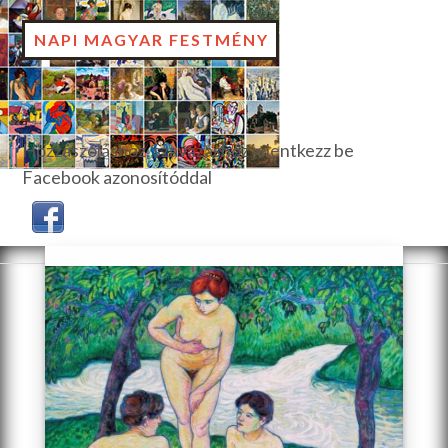
NAPI MAGYAR FESTMÉNY
Hozzászóláshoz, szavazáshoz jelentkezz be
Facebook azonosítóddal