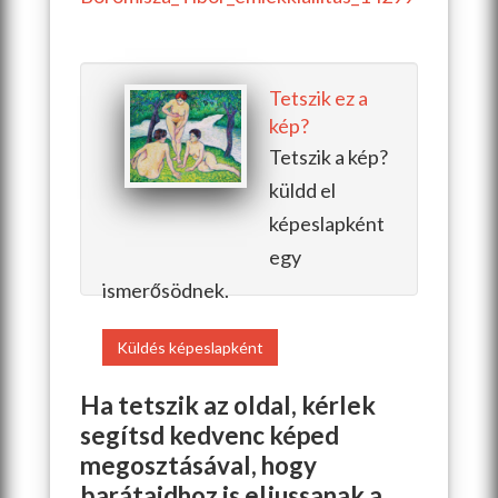
Tetszik ez a
kép?
Tetszik a kép?
küldd el
képeslapként
egy
ismerősödnek.
Küldés képeslapként
Ha tetszik az oldal, kérlek
segítsd kedvenc képed
megosztásával, hogy
barátaidhoz is eljussanak a