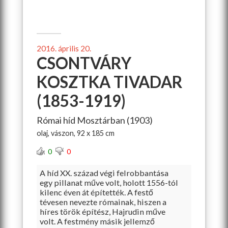
2016. április 20.
CSONTVÁRY
KOSZTKA TIVADAR
(1853-1919)
Római híd Mosztárban (1903)
olaj, vászon, 92 x 185 cm
0
0
A híd XX. század végi felrobbantása
egy pillanat műve volt, holott 1556-tól
kilenc éven át építették. A festő
tévesen nevezte rómainak, hiszen a
híres török építész, Hajrudin műve
volt. A festmény másik jellemző