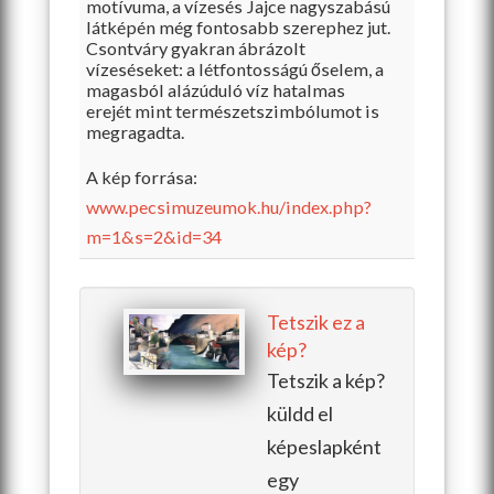
motívuma, a vízesés Jajce nagyszabású
látképén még
fontosabb szerephez jut.
Csontváry gyakran ábrázolt
vízeséseket: a létfontosságú őselem, a
magasból alázúduló víz hatalmas
erejét mint természetszimbólumot is
megragadta.
A kép forrása:
www.pecsimuzeumok.hu/
index.php?
m=1&s=2&id=34
Tetszik ez a
kép?
Tetszik a kép?
küldd el
képeslapként
egy