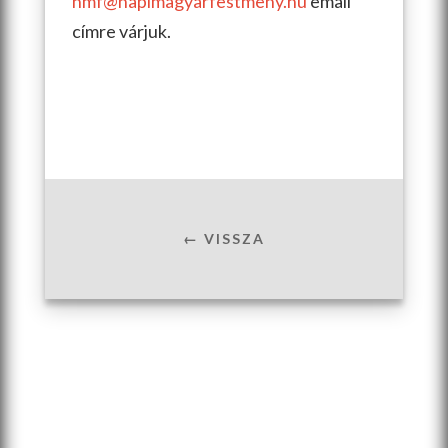
nmf@napimagyarfestmeny.hu
email
címre várjuk.
← VISSZA