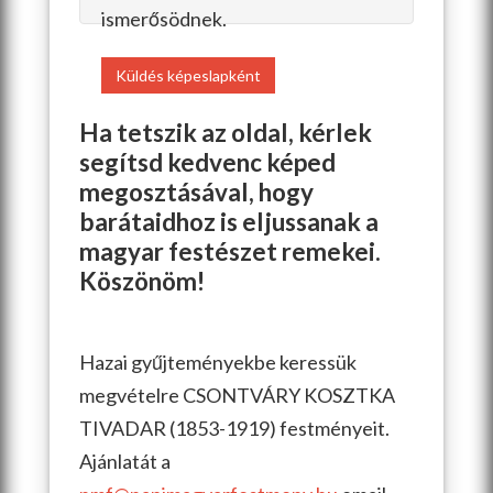
ismerősödnek.
Küldés képeslapként
Ha tetszik az oldal, kérlek
segítsd kedvenc képed
megosztásával, hogy
barátaidhoz is eljussanak a
magyar festészet remekei.
Köszönöm!
Hazai gyűjteményekbe keressük
megvételre CSONTVÁRY KOSZTKA
TIVADAR (1853-1919) festményeit.
Ajánlatát a