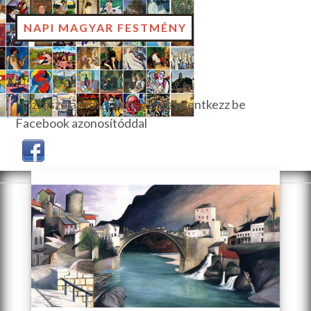
NAPI MAGYAR FESTMÉNY
Hozzászóláshoz, szavazáshoz jelentkezz be
Facebook azonosítóddal