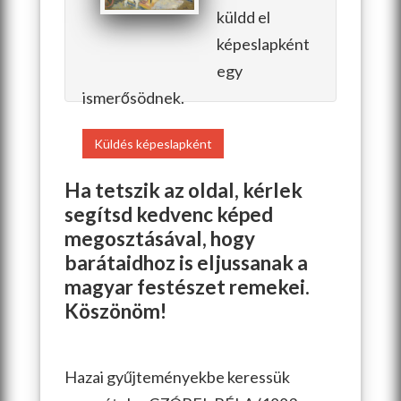
küldd el
képeslapként
egy
ismerősödnek.
Küldés képeslapként
Ha tetszik az oldal, kérlek
segítsd kedvenc képed
megosztásával, hogy
barátaidhoz is eljussanak a
magyar festészet remekei.
Köszönöm!
Hazai gyűjteményekbe keressük