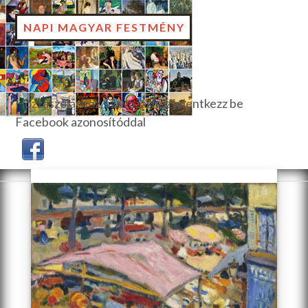
NAPI MAGYAR FESTMÉNY
Hozzászóláshoz, szavazáshoz jelentkezz be
Facebook azonosítóddal