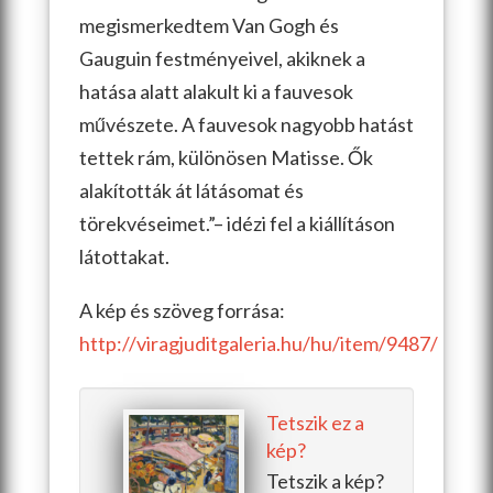
megismerkedtem Van Gogh és
Gauguin festményeivel, akiknek a
hatása alatt alakult ki a fauvesok
művészete. A fauvesok nagyobb hatást
tettek rám, különösen Matisse. Ők
alakították át látásomat és
törekvéseimet.”– idézi fel a kiállításon
látottakat.
A kép és szöveg forrása:
http://viragjuditgaleria.hu/hu/item/9487/
Tetszik ez a
kép?
Tetszik a kép?