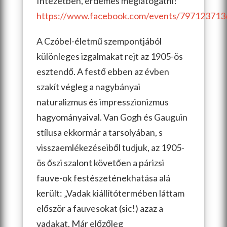
Intézetben, érdemes meglátogatni!
https://www.facebook.com/events/79712371
A Czóbel-életmű szempontjából
különleges izgalmakat rejt az 1905-ös
esztendő. A festő ebben az évben
szakít végleg a nagybányai
naturalizmus és impresszionizmus
hagyományaival. Van Gogh és Gauguin
stílusa ekkormár a tarsolyában, s
visszaemlékezéseiből tudjuk, az 1905-
ös őszi szalont követően a párizsi
fauve-ok festészeténekhatása alá
került: „Vadak kiállítótermében láttam
először a fauvesokat (sic!) azaz a
vadakat. Már előzőleg