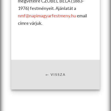
megvételre CZÓBEL BÉLA (1883-
1976) festményeit. Ajánlatát a
nmf@napimagyarfestmeny.hu
email
címre várjuk.
← VISSZA