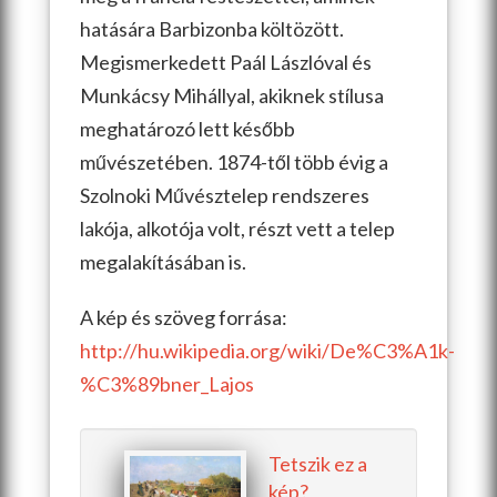
hatására Barbizonba költözött.
Megismerkedett Paál Lászlóval és
Munkácsy Mihállyal, akiknek stílusa
meghatározó lett később
művészetében. 1874-től több évig a
Szolnoki Művésztelep rendszeres
lakója, alkotója volt, részt vett a telep
megalakításában is.
A kép és szöveg forrása:
http://hu.wikipedia.org/wiki/De%C3%A1k-
%C3%89bner_Lajos
Tetszik ez a
kép?