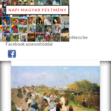
NAPI MAGYAR FESTMÉNY
Hozzászóláshoz, szavazáshoz jelentkezz be
Facebook azonosítóddal