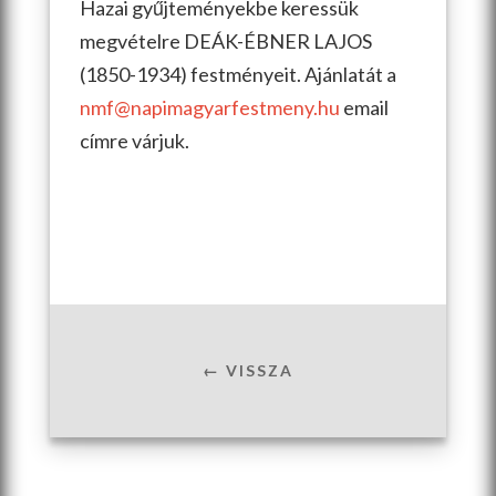
Hazai gyűjteményekbe keressük
megvételre DEÁK-ÉBNER LAJOS
(1850-1934) festményeit. Ajánlatát a
nmf@napimagyarfestmeny.hu
email
címre várjuk.
← VISSZA