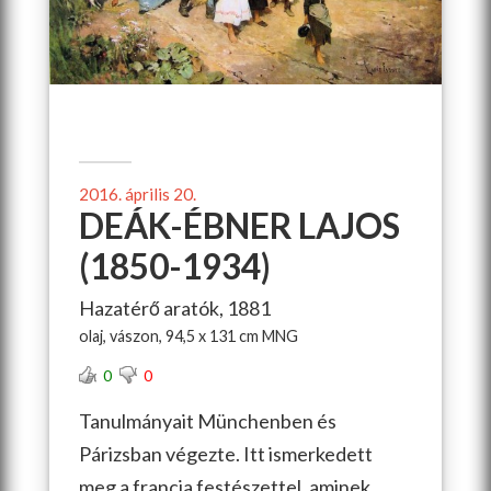
2016. április 20.
DEÁK-ÉBNER LAJOS
(1850-1934)
Hazatérő aratók, 1881
olaj, vászon, 94,5 x 131 cm MNG
0
0
Tanulmányait Münchenben és
Párizsban végezte. Itt ismerkedett
meg a francia festészettel, aminek