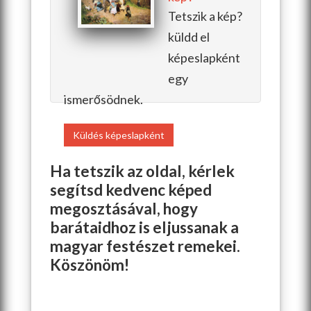
Tetszik a kép?
küldd el
képeslapként
egy
ismerősödnek.
Küldés képeslapként
Ha tetszik az oldal, kérlek
segítsd kedvenc képed
megosztásával, hogy
barátaidhoz is eljussanak a
magyar festészet remekei.
Köszönöm!