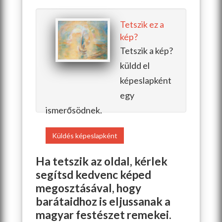
Tetszik ez a
kép?
Tetszik a kép?
küldd el
képeslapként
egy
ismerősödnek.
Küldés képeslapként
Ha tetszik az oldal, kérlek
segítsd kedvenc képed
megosztásával, hogy
barátaidhoz is eljussanak a
magyar festészet remekei.