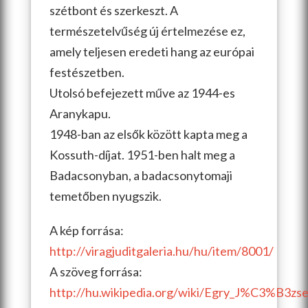
szétbont és szerkeszt. A
természetelvűség új értelmezése ez,
amely teljesen eredeti hang az európai
festészetben.
Utolsó befejezett műve az 1944-es
Aranykapu.
1948-ban az elsők között kapta meg a
Kossuth-díjat. 1951-ben halt meg a
Badacsonyban, a badacsonytomaji
temetőben nyugszik.
A kép forrása:
http://viragjuditgaleria.hu/hu/item/8001/
A szöveg forrása:
http://hu.wikipedia.org/wiki/Egry_J%C3%B3zse