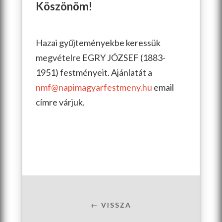
Köszönöm!
Hazai gyűjteményekbe keressük
megvételre EGRY JÓZSEF (1883-
1951) festményeit. Ajánlatát a
nmf@napimagyarfestmeny.hu
email
címre várjuk.
← VISSZA