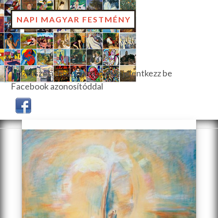
NAPI MAGYAR FESTMÉNY
Hozzászóláshoz, szavazáshoz jelentkezz be
Facebook azonosítóddal