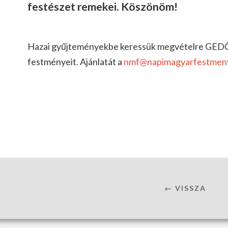
festészet remekei. Köszönöm!
Hazai gyűjteményekbe keressük megvételre GED
festményeit. Ajánlatát a
nmf@napimagyarfestmen
← VISSZA