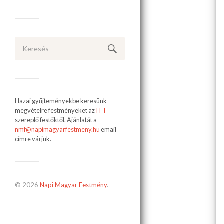
Hazai gyűjteményekbe keresünk
megvételre festményeket az
ITT
szereplő festőktől. Ajánlatát a
nmf@napimagyarfestmeny.hu
email
címre várjuk.
© 2026
Napi Magyar Festmény
.