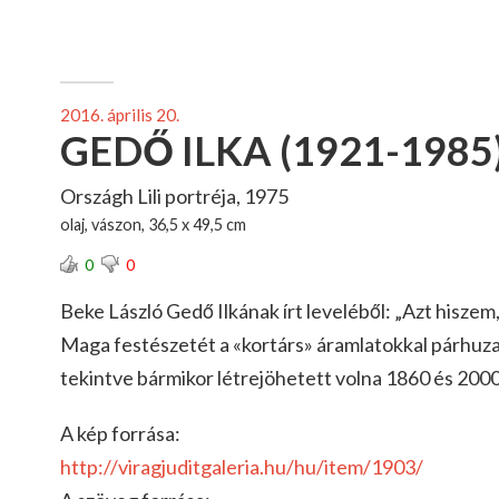
2016. április 20.
GEDŐ ILKA (1921-1985
Országh Lili portréja, 1975
olaj, vászon, 36,5 x 49,5 cm
0
0
Beke László Gedő Ilkának írt leveléből: „Azt hiszem
Maga festészetét a «kortárs» áramlatokkal párhuza
tekintve bármikor létrejöhetett volna 1860 és 2000
A kép forrása:
http://viragjuditgaleria.hu/hu/item/
1903/