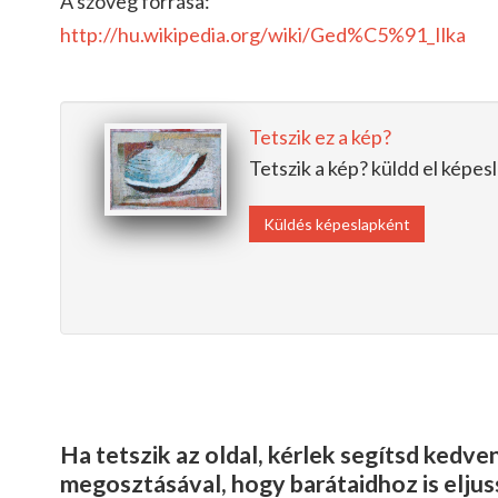
A szöveg forrása:
http://hu.wikipedia.org/wiki/
Ged%C5%91_Ilka
Tetszik ez a kép?
Tetszik a kép? küldd el képe
Küldés képeslapként
Ha tetszik az oldal, kérlek segítsd kedv
megosztásával, hogy barátaidhoz is elju