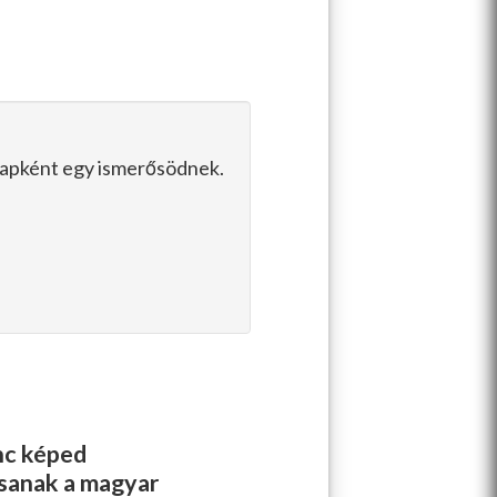
slapként egy ismerősödnek.
enc képed
ssanak a magyar