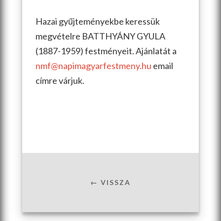
Hazai gyűjteményekbe keressük
megvételre BATTHYÁNY GYULA
(1887-1959) festményeit. Ajánlatát a
nmf@napimagyarfestmeny.hu
email
címre várjuk.
← VISSZA