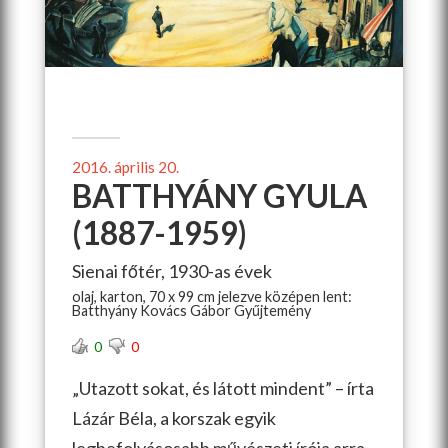
2016. április 20.
BATTHYÁNY GYULA
(1887-1959)
Sienai főtér, 1930-as évek
olaj, karton, 70 x 99 cm jelezve középen lent:
Batthyány Kovács Gábor Gyűjtemény
0
0
„Utazott sokat, és látott mindent” – írta
Lázár Béla, a korszak egyik