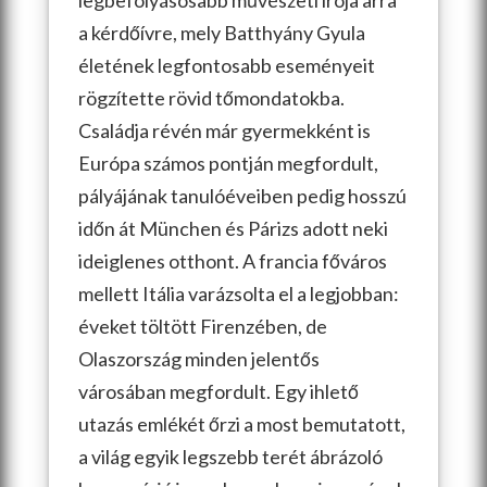
legbefolyásosabb művészeti írója arra
a kérdőívre, mely Batthyány Gyula
életének legfontosabb eseményeit
rögzítette rövid tőmondatokba.
Családja révén már gyermekként is
Európa számos pontján megfordult,
pályájának tanulóéveiben pedig hosszú
időn át München és Párizs adott neki
ideiglenes otthont. A francia főváros
mellett Itália varázsolta el a legjobban:
éveket töltött Firenzében, de
Olaszország minden jelentős
városában megfordult. Egy ihlető
utazás emlékét őrzi a most bemutatott,
a világ egyik legszebb terét ábrázoló