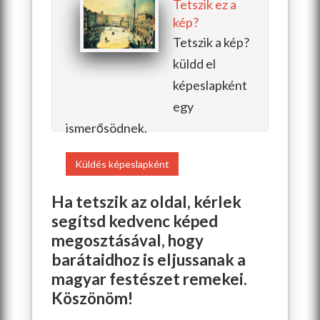
Tetszik ez a
kép?
Tetszik a kép?
küldd el
képeslapként
egy
ismerősödnek.
Küldés képeslapként
Ha tetszik az oldal, kérlek
segítsd kedvenc képed
megosztásával, hogy
barátaidhoz is eljussanak a
magyar festészet remekei.
Köszönöm!