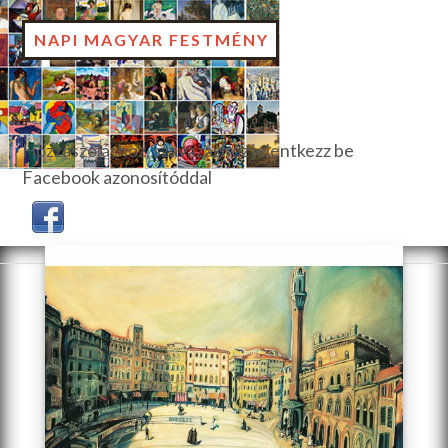
NAPI MAGYAR FESTMÉNY
Hozzászóláshoz, szavazáshoz jelentkezz be
Facebook azonosítóddal