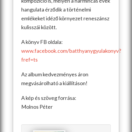
kompozíció is, melyen a harmincas évek
hangulata érződik a történelmi
emlékeket idéző környezet reneszánsz
kulisszái között.
A könyv FB oldala:
www.facebook.com/batthyanygyulakonyv?
fref=ts
Az album kedvezményes áron
megvásárolható a kiállításon!
A kép és szöveg forrása:
Molnos Péter