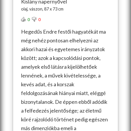
Kislány napernyővel
olaj, vászon, 87 x 73 cm
0
0
Hegedűs Endre festői hagyatékát ma
még nehéz pontosan elhelyezni az
akkori hazai és egyetemes irányzatok
között; azok a kapcsolódási pontok,
amelyek első látásra kijelölhetőek
lennének, a művek kivételessége, a
kevés adat, és a korszak
feldolgozásának hiányai miatt, eléggé
bizonytalanok. De éppen ebből adódik
a felfedezés jelentősége; az életmű
köré rajzolódó történet pedig egészen
más dimenziókba emeli
a