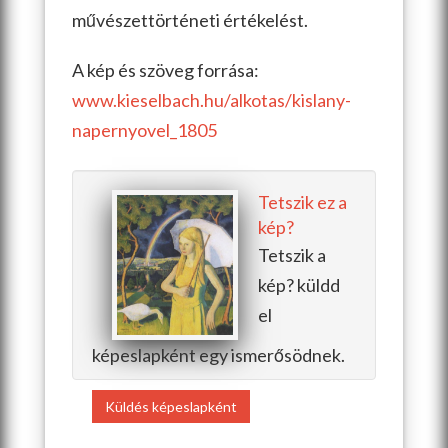
művészettörténeti értékelést.
A kép és szöveg forrása:
www.kieselbach.hu/alkotas/kislany-
napernyovel_1805
Tetszik ez a
kép?
Tetszik a
kép? küldd
el
képeslapként egy ismerősödnek.
Küldés képeslapként