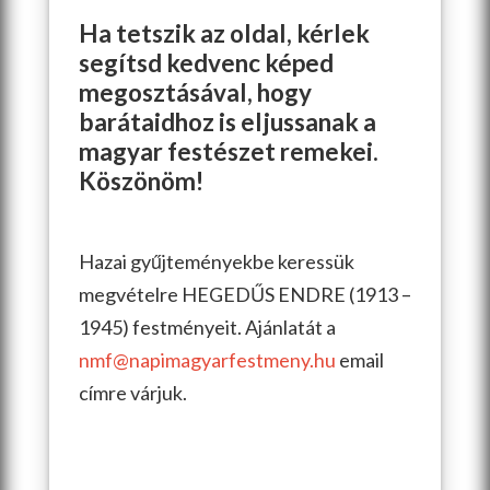
Ha tetszik az oldal, kérlek
segítsd kedvenc képed
megosztásával, hogy
barátaidhoz is eljussanak a
magyar festészet remekei.
Köszönöm!
Hazai gyűjteményekbe keressük
megvételre HEGEDŰS ENDRE (1913 –
1945) festményeit. Ajánlatát a
nmf@napimagyarfestmeny.hu
email
címre várjuk.