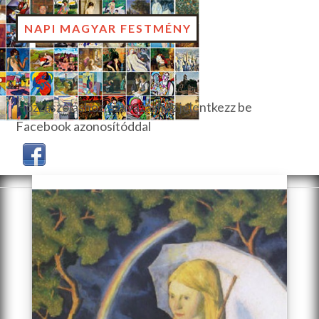
NAPI MAGYAR FESTMÉNY
Hozzászóláshoz, szavazáshoz jelentkezz be
Facebook azonosítóddal