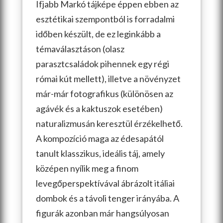
Ifjabb Markó tájképe éppen ebben az
esztétikai szempontból is forradalmi
időben készült, de ez leginkább a
témaválasztáson (olasz
parasztcsaládok pihennek egy régi
római kút mellett), illetve a növényzet
már-már fotografikus (különösen az
agávék és a kaktuszok esetében)
naturalizmusán keresztül érzékelhető.
A kompozíció maga az édesapától
tanult klasszikus, ideális táj, amely
középen nyílik meg a finom
levegőperspektívával ábrázolt itáliai
dombok és a távoli tenger irányába. A
figurák azonban már hangsúlyosan