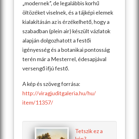
„modernek”, de legalábbis korhű
öltözéket viselnek, és a tájképi elemek
kialakításán az is érzékelhető, hogy a
szabadban (plein air) készült vázlatok
alapján dolgozhatott a festői
igényesség és a botanikai pontosság
terén már a Mesterrel, édesapjával
versengő ifjú festő.
A kép és szöveg forrása:
http://
viragjuditgaleria.hu/hu/
item/11357/
Tetszik ez a
kép?