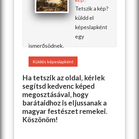
Tetszik a kép?
küldd el
képeslapként
egy
ismerősödnek.
Küldés képeslapként
Ha tetszik az oldal, kérlek
segítsd kedvenc képed
megosztásával, hogy
barátaidhoz is eljussanak a
magyar festészet remekei.
Köszönöm!