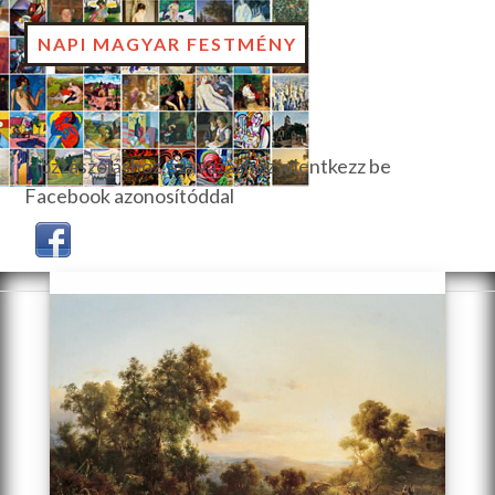
NAPI MAGYAR FESTMÉNY
Hozzászóláshoz, szavazáshoz jelentkezz be
Facebook azonosítóddal