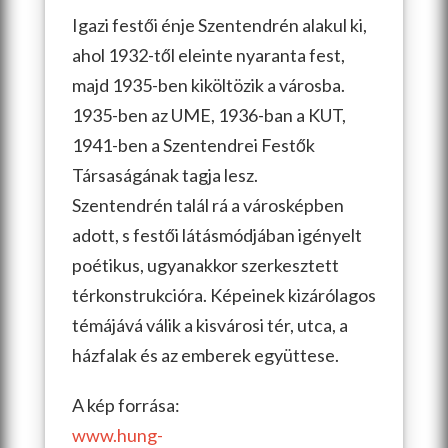
Igazi festői énje Szentendrén alakul ki,
ahol 1932-től eleinte nyaranta fest,
majd 1935-ben kiköltözik a városba.
1935-ben az UME, 1936-ban a KUT,
1941-ben a Szentendrei Festők
Társaságának tagja lesz.
Szentendrén talál rá a városképben
adott, s festői látásmódjában igényelt
poétikus, ugyanakkor szerkesztett
térkonstrukcióra. Képeinek kizárólagos
témájává válik a kisvárosi tér, utca, a
házfalak és az emberek együttese.
A kép forrása:
www.hung-