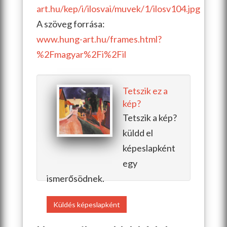
art.hu/kep/i/ilosvai/muvek/1/ilosv104.jpg
A szöveg forrása:
www.hung-art.hu/frames.html?
%2Fmagyar%2Fi%2Fil
Tetszik ez a
kép?
Tetszik a kép?
küldd el
képeslapként
egy
ismerősödnek.
Küldés képeslapként