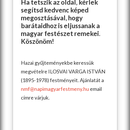
Ha tetszik az oldal, kérlek
segítsd kedvenc képed
megosztásával, hogy
barátaidhoz is eljussanak a
magyar festészet remekei.
Köszönöm!
Hazai gyűjteményekbe keressük
megvételre ILOSVAI VARGA ISTVÁN
(1895-1978) festményeit. Ajánlatát a
nmf@napimagyarfestmeny.hu
email
címre várjuk.