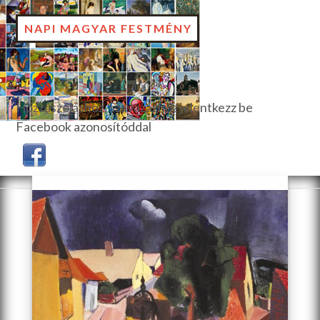
NAPI MAGYAR FESTMÉNY
Hozzászóláshoz, szavazáshoz jelentkezz be
Facebook azonosítóddal