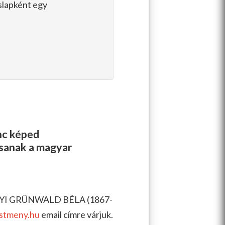
eslapként egy
enc képed
ssanak a magyar
ÁNYI GRÜNWALD BÉLA (1867-
stmeny.hu
email címre várjuk.