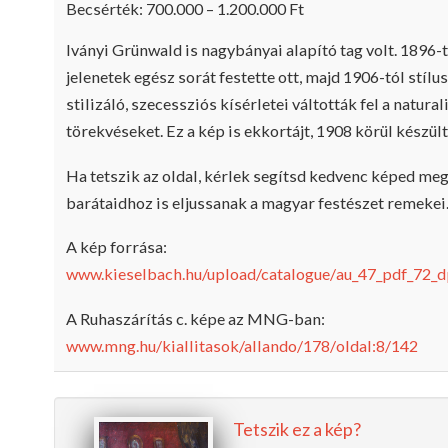
Becsérték: 700.000 – 1.200.000 Ft
Iványi Grünwald is nagybányai alapító tag volt. 1896-tó
jelenetek egész sorát festette ott, majd 1906-tól stílu
stilizáló, szecessziós kísérletei váltották fel a natural
törekvéseket. Ez a kép is ekkortájt, 1908 körül készült
Ha tetszik az oldal, kérlek segítsd kedvenc képed me
barátaidhoz is eljussanak a magyar festészet remeke
A kép forrása:
www.kieselbach.hu/upload/catalogue/
au_47_pdf_72_d
A Ruhaszárítás c. képe az MNG-ban:
www.mng.hu/kiallitasok/allando/178/
oldal:8/142
Tetszik ez a kép?