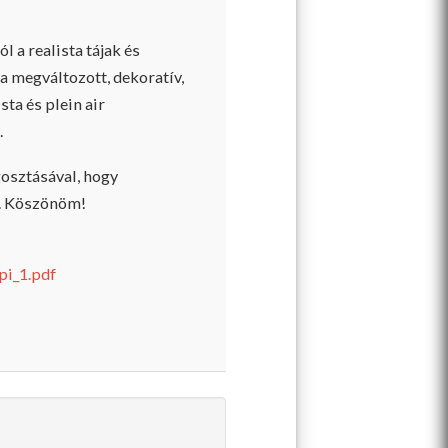
l a realista tájak és
sa megváltozott, dekoratív,
ista és plein air
.
gosztásával, hogy
i. Köszönöm!
pi_1.pdf