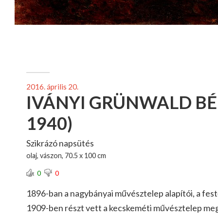
2016. április 20.
IVÁNYI GRÜNWALD BÉL
1940)
Szikrázó napsütés
olaj, vászon, 70.5 x 100 cm
0
0
1896-ban a nagybányai művésztelep alapítói, a festő
1909-ben részt vett a kecskeméti művésztelep me