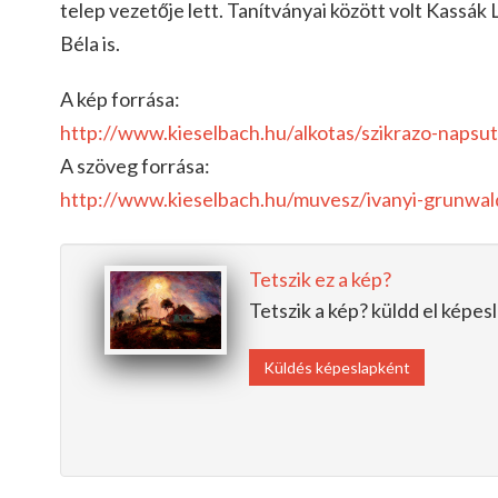
telep vezetője lett. Tanítványai között volt Kassák 
Béla is.
A kép forrása:
http://www.kieselbach.hu/alkotas/szikrazo-napsu
A szöveg forrása:
http://www.kieselbach.hu/muvesz/ivanyi-grunwal
Tetszik ez a kép?
Tetszik a kép? küldd el képe
Küldés képeslapként