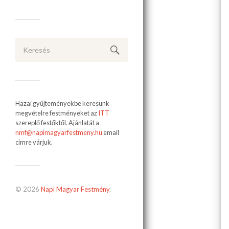
Hazai gyűjteményekbe keresünk
megvételre festményeket az
ITT
szereplő festőktől. Ajánlatát a
nmf@napimagyarfestmeny.hu
email
címre várjuk.
© 2026
Napi Magyar Festmény
.