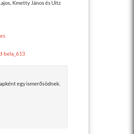
Lajos, Kmetty János és Uitz
tes
d-bela_613
slapként egy ismerősödnek.