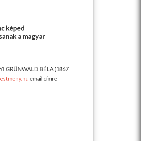
enc képed
ssanak a magyar
ÁNYI GRÜNWALD BÉLA (1867
estmeny.hu
email címre