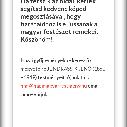
Ha tetszik az oldal, kérlek
segítsd kedvenc képed
megosztásával, hogy
barátaidhoz is eljussanak a
magyar festészet remekei.
Köszönöm!
Hazai gyűjteményekbe keressük
megvételre JENDRASSIK JENŐ (1860
– 1919) festményeit. Ajánlatát a
nmf@napimagyarfestmeny.hu
email
címre várjuk.