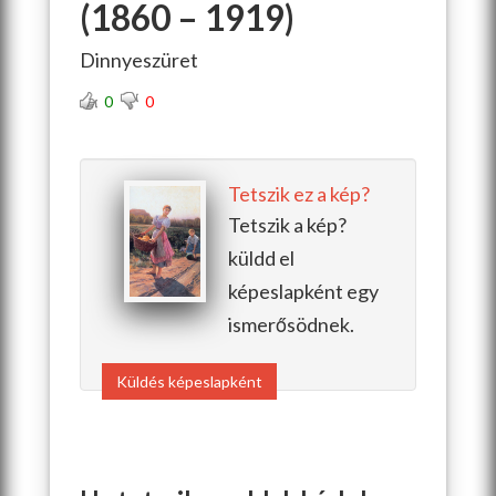
(1860 – 1919)
Dinnyeszüret
0
0
Tetszik ez a kép?
Tetszik a kép?
küldd el
képeslapként egy
ismerősödnek.
Küldés képeslapként