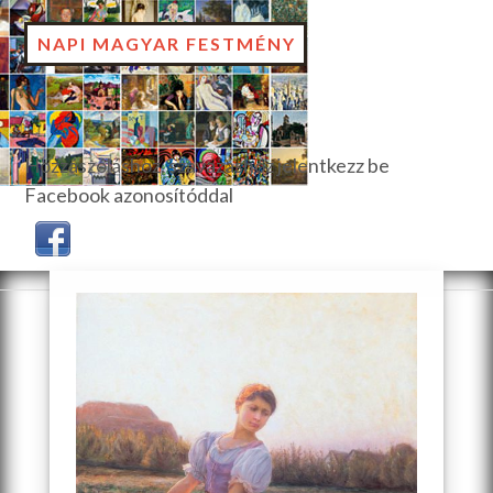
NAPI MAGYAR FESTMÉNY
Hozzászóláshoz, szavazáshoz jelentkezz be
Facebook azonosítóddal