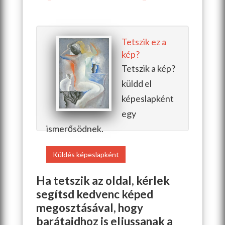
Tetszik ez a
kép?
Tetszik a kép?
küldd el
képeslapként
egy
ismerősödnek.
Küldés képeslapként
Ha tetszik az oldal, kérlek
segítsd kedvenc képed
megosztásával, hogy
barátaidhoz is eljussanak a