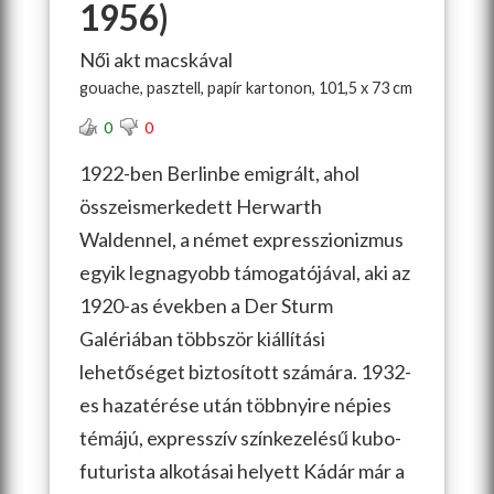
1956)
Női akt macskával
gouache, pasztell, papír kartonon, 101,5 x 73 cm
0
0
1922-ben Berlinbe emigrált, ahol
összeismerkedett Herwarth
Waldennel, a német expresszionizmus
egyik legnagyobb támogatójával, aki az
1920-as években a Der Sturm
Galériában többször kiállítási
lehetőséget biztosított számára. 1932-
es hazatérése után többnyire népies
témájú, expresszív színkezelésű kubo-
futur
ista alkotásai helyett Kádár már a