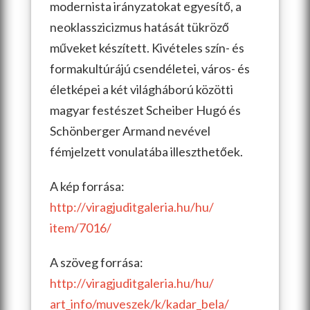
modernista irányzatokat egyesítő, a
neoklasszicizmus hatását tükröző
műveket készített. Kivételes szín- és
formakultúrájú csendéletei, város- és
életképei a két világháború közötti
magyar festészet Scheiber Hugó és
Schönberger Armand nevével
fémjelzett vonulatába illeszthetőek.
A kép forrása:
http://
viragjuditgaleria.hu/hu/
item/7016/
A szöveg forrása:
http://
viragjuditgaleria.hu/hu/
art_info/muveszek/k/
kadar_bela/