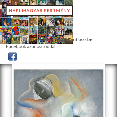
NAPI MAGYAR FESTMÉNY
Hozzászóláshoz, szavazáshoz jelentkezz be
Facebook azonosítóddal