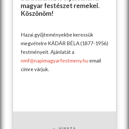
magyar festészet remekei.
Köszönöm!
Hazai gyűjteményekbe keressük
megvételre KÁDÁR BÉLA (1877-1956)
festményeit. Ajánlatát a
nmf@napimagyarfestmeny.hu
email
címre várjuk.
← VISSZA