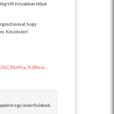
leg téli évszakban látjuk
megosztásával, hogy
kei. Köszönöm!
r_G%C3%A9za_%28fest…
slapként egy ismerősödnek.