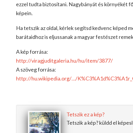
ezzel tudta biztosítani. Nagybányát és környékét fő
képein.
Ha tetszik az oldal, kérlek segítsd kedvenc képed 
barátaidhoz is eljussanak a magyar festészet reme
A kép forrása:
http://viragjuditgaleria.hu/hu/item/3877/
A szöveg forrása:
http://hu.wikipedia.org/…/K%C3%A1d%C3%A1
Tetszik ez a kép?
Tetszik a kép? küldd el képe