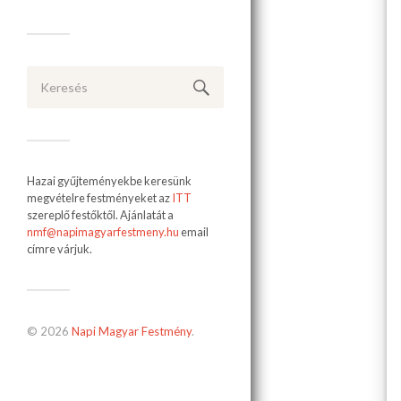
Hazai gyűjteményekbe keresünk
megvételre festményeket az
ITT
szereplő festőktől. Ajánlatát a
nmf@napimagyarfestmeny.hu
email
címre várjuk.
© 2026
Napi Magyar Festmény
.