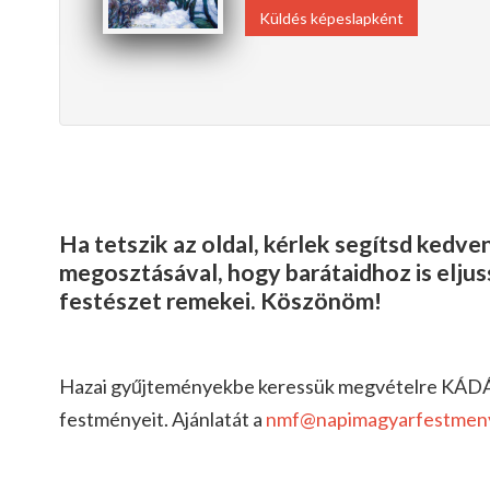
Küldés képeslapként
Ha tetszik az oldal, kérlek segítsd kedv
megosztásával, hogy barátaidhoz is elju
festészet remekei. Köszönöm!
Hazai gyűjteményekbe keressük megvételre KÁD
festményeit. Ajánlatát a
nmf@napimagyarfestmen