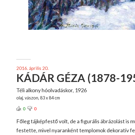
2016. április 20.
KÁDÁR GÉZA (1878-19
Téli alkony hóolvadáskor, 1926
olaj, vászon, 83 x 84 cm
0
0
Főleg tájképfestő volt, de a figurális ábrázolást is 
festette, mivel nyaranként templomok dekoratív fe