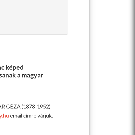
enc képed
ssanak a magyar
ÁR GÉZA (1878-1952)
y.hu
email címre várjuk.