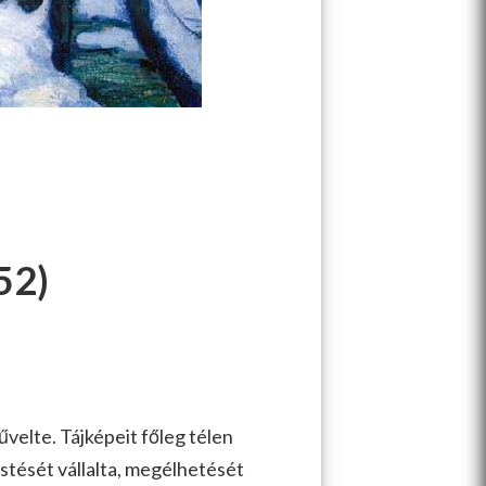
52)
művelte. Tájképeit főleg télen
stését vállalta, megélhetését