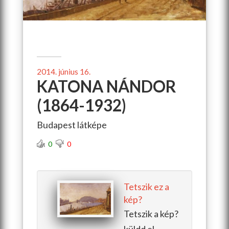
2014. június 16.
KATONA NÁNDOR
(1864-1932)
Budapest látképe
0
0
Tetszik ez a
kép?
Tetszik a kép?
küldd el