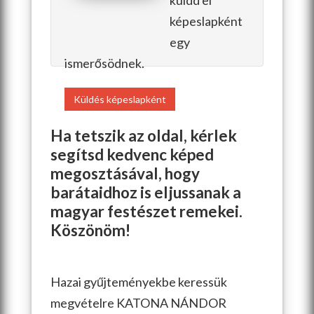
képeslapként
egy
ismerősödnek.
Küldés képeslapként
Ha tetszik az oldal, kérlek
segítsd kedvenc képed
megosztásával, hogy
barátaidhoz is eljussanak a
magyar festészet remekei.
Köszönöm!
Hazai gyűjteményekbe keressük
megvételre KATONA NÁNDOR