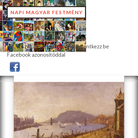
NAPI MAGYAR FESTMÉNY
Hozzászóláshoz, szavazáshoz jelentkezz be
Facebook azonosítóddal