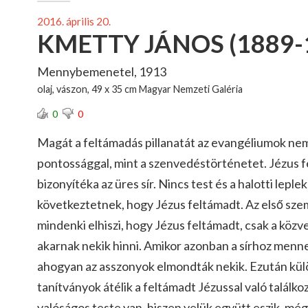
2016. április 20.
KMETTY JÁNOS (1889-
Mennybemenetel, 1913
olaj, vászon, 49 x 35 cm Magyar Nemzeti Galéria
0
0
Magát a feltámadás pillanatát az evangéliumok nem 
pontossággal, mint a szenvedéstörténetet. Jézus 
bizonyítéka az üres sír. Nincs test és a halotti lepl
következtetnek, hogy Jézus feltámadt. Az első sze
mindenki elhiszi, hogy Jézus feltámadt, csak a köz
akarnak nekik hinni. Amikor azonban a sírhoz menne
ahogyan az asszonyok elmondták nekik. Ezután kül
tanítványok átélik a feltámadt Jézussal való találk
valóságos teste van, hiszen velük együtt eszik, mégi