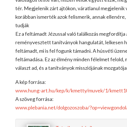
tér. Megjelenik zárt ajtókon, váratlanul megjelenik v
korábban ismerték azok felismerik, annak ellenére,
tudják
Ez a feltámadt Jézussal való találkozás megfordítja 
reményvesztett tanítványok hangulatát, lelkesen h
feltámadt, mi is fel fogunk támadni. A húsvéti üzen
feltámadása. Ez az élmény minden félelmet felold,
választ ad, és a tanítványok missziójának mozgatója
A kép forrása:
www.hung-art.hu/kep/k/kmetty/muvek/1/kmett10
A szöveg forrása:
www.plebania.net/dolgozoszoba/?op=viewgondol