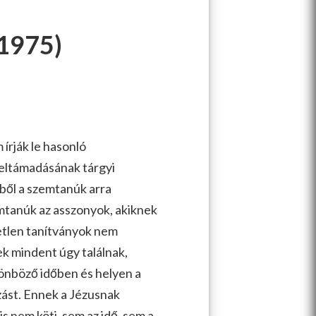
1975)
írják le hasonló
feltámadásának tárgyi
ekből a szemtanúk arra
mtanúk az asszonyok, akiknek
vetlen tanítványok nem
k mindent úgy találnak,
önböző időben és helyen a
ozást. Ennek a Jézusnak
s nem köti, sem az idő, sem a