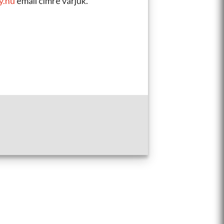
y.hu
email címre várjuk.