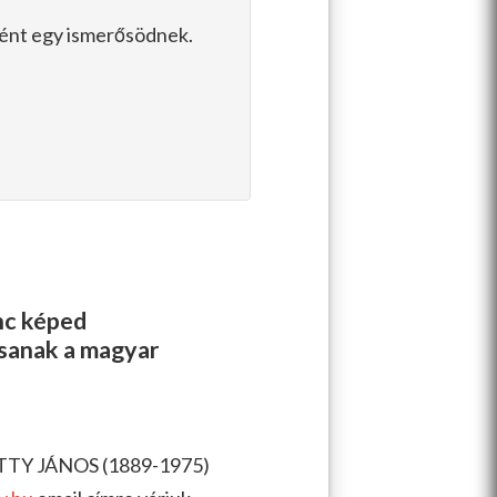
pként egy ismerősödnek.
enc képed
ssanak a magyar
ETTY JÁNOS (1889-1975)