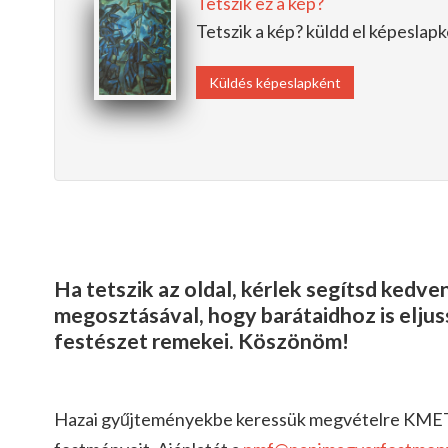
Tetszik ez a kép?
Tetszik a kép? küldd el képesla
Küldés képeslapként
Ha tetszik az oldal, kérlek segítsd kedv
megosztásával, hogy barátaidhoz is elju
festészet remekei. Köszönöm!
Hazai gyűjteményekbe keressük megvételre KM