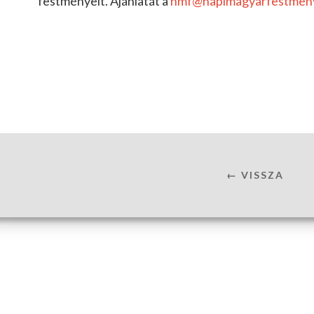
festményeit. Ajánlatát a
nmf@napimagyarfestmen
← VISSZA