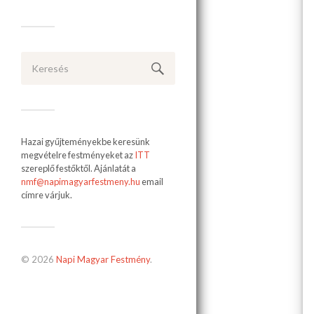
Hazai gyűjteményekbe keresünk
megvételre festményeket az
ITT
szereplő festőktől. Ajánlatát a
nmf@napimagyarfestmeny.hu
email
címre várjuk.
© 2026
Napi Magyar Festmény
.