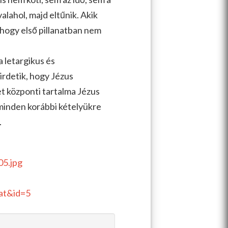
alahol, majd eltűnik. Akik
 hogy első pillanatban nem
a letargikus és
irdetik, hogy Jézus
et központi tartalma Jézus
 minden korábbi kételyükre
.
5.jpg
at&id=5