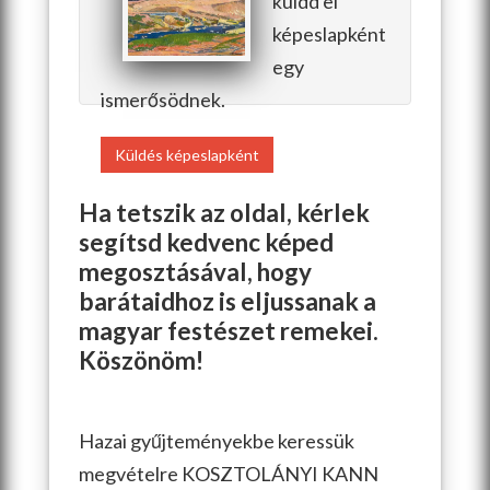
küldd el
képeslapként
egy
ismerősödnek.
Küldés képeslapként
Ha tetszik az oldal, kérlek
segítsd kedvenc képed
megosztásával, hogy
barátaidhoz is eljussanak a
magyar festészet remekei.
Köszönöm!
Hazai gyűjteményekbe keressük
megvételre KOSZTOLÁNYI KANN