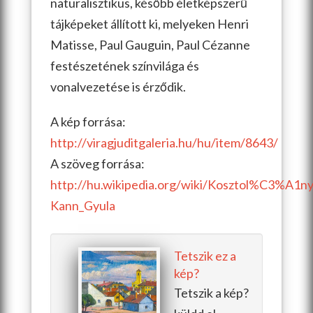
naturalisztikus, később életképszerű
tájképeket állított ki, melyeken Henri
Matisse, Paul Gauguin, Paul Cézanne
festészetének színvilága és
vonalvezetése is érződik.
A kép forrása:
http://viragjuditgaleria.hu/hu/item/8643/
A szöveg forrása:
http://hu.wikipedia.org/wiki/Kosztol%C3%A1ny
Kann_Gyula
Tetszik ez a
kép?
Tetszik a kép?