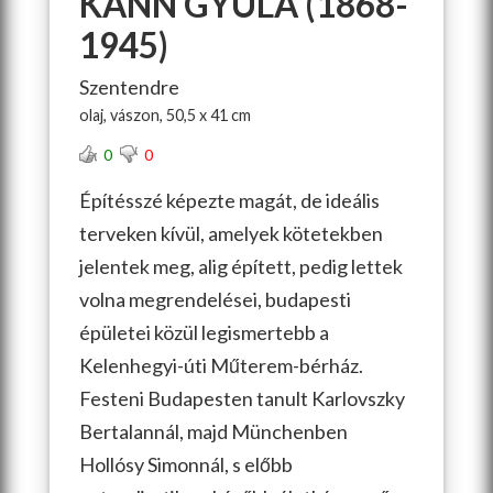
KANN GYULA (1868-
1945)
Szentendre
olaj, vászon, 50,5 x 41 cm
0
0
Építésszé képezte magát, de ideális
terveken kívül, amelyek kötetekben
jelentek meg, alig épített, pedig lettek
volna megrendelései, budapesti
épületei közül legismertebb a
Kelenhegyi-úti Műterem-bérház.
Festeni Budapesten tanult Karlovszky
Bertalannál, majd Münchenben
Hollósy Simonnál, s előbb