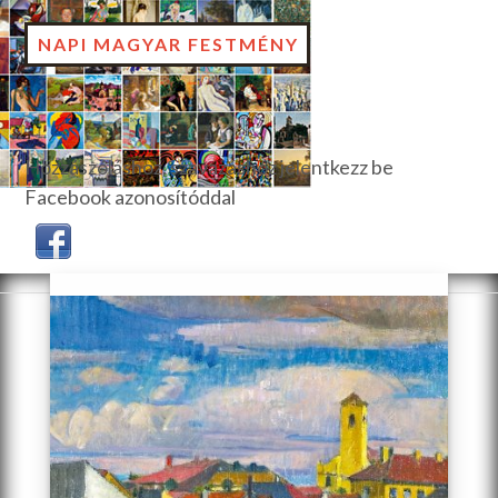
NAPI MAGYAR FESTMÉNY
Hozzászóláshoz, szavazáshoz jelentkezz be
Facebook azonosítóddal