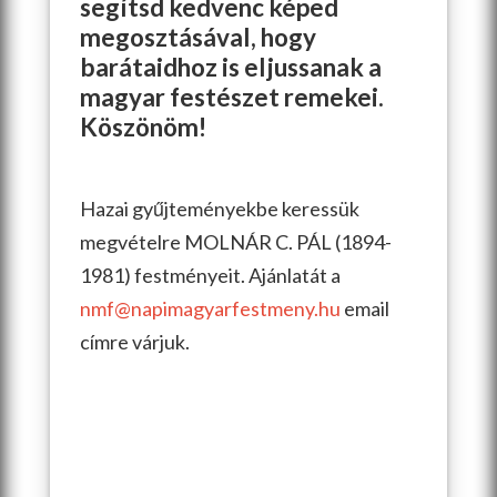
segítsd kedvenc képed
megosztásával, hogy
barátaidhoz is eljussanak a
magyar festészet remekei.
Köszönöm!
Hazai gyűjteményekbe keressük
megvételre MOLNÁR C. PÁL (1894-
1981) festményeit. Ajánlatát a
nmf@napimagyarfestmeny.hu
email
címre várjuk.