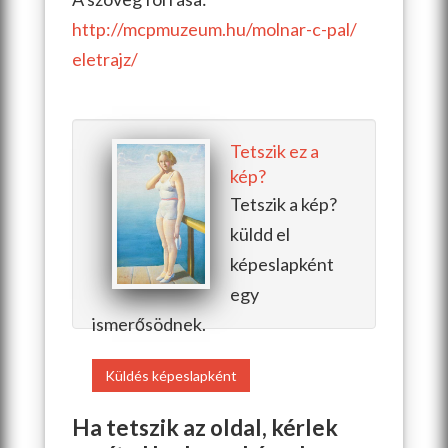
http://mcpmuzeum.hu/molnar-c-pal/
eletrajz/
Tetszik ez a
kép?
Tetszik a kép?
küldd el
képeslapként
egy
ismerősödnek.
Küldés képeslapként
Ha tetszik az oldal, kérlek