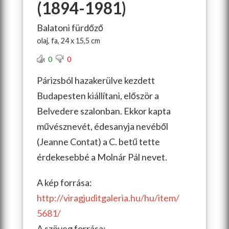
(1894-1981)
Balatoni fürdőző
olaj, fa, 24 x 15,5 cm
0
0
Párizsból hazakerülve kezdett
Budapesten kiállítani, először a
Belvedere szalonban. Ekkor kapta
művésznevét, édesanyja nevéből
(Jeanne Contat) a C. betű tette
érdekesebbé a Molnár Pál nevet.
A kép forrása:
http://viragjuditgaleria.hu/hu/item/
5681/
A szöveg forrása: