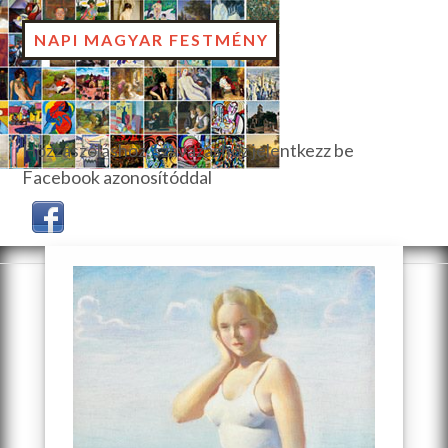
NAPI MAGYAR FESTMÉNY
Hozzászóláshoz, szavazáshoz jelentkezz be
Facebook azonosítóddal