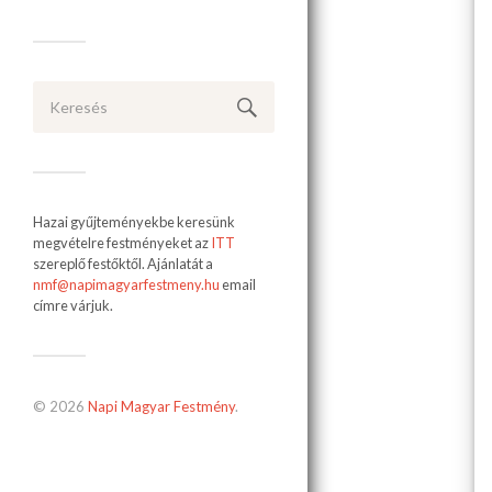
Hazai gyűjteményekbe keresünk
megvételre festményeket az
ITT
szereplő festőktől. Ajánlatát a
nmf@napimagyarfestmeny.hu
email
címre várjuk.
© 2026
Napi Magyar Festmény
.