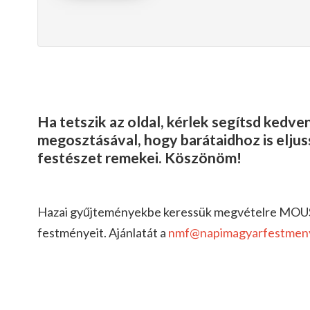
Ha tetszik az oldal, kérlek segítsd kedv
megosztásával, hogy barátaidhoz is elju
festészet remekei. Köszönöm!
Hazai gyűjteményekbe keressük megvételre MO
festményeit. Ajánlatát a
nmf@napimagyarfestmen