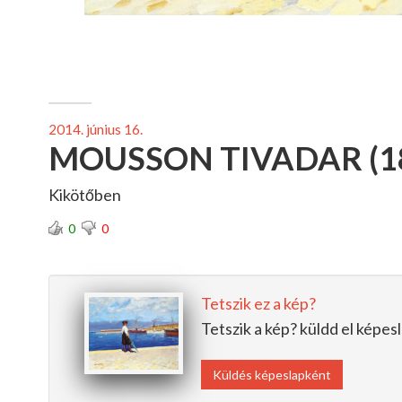
2014. június 16.
MOUSSON TIVADAR (1
Kikötőben
0
0
Tetszik ez a kép?
Tetszik a kép? küldd el képe
Küldés képeslapként