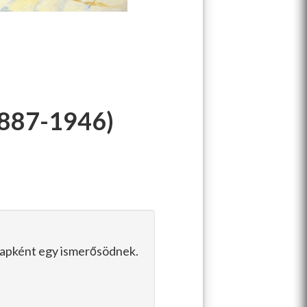
887-1946)
slapként egy ismerősödnek.