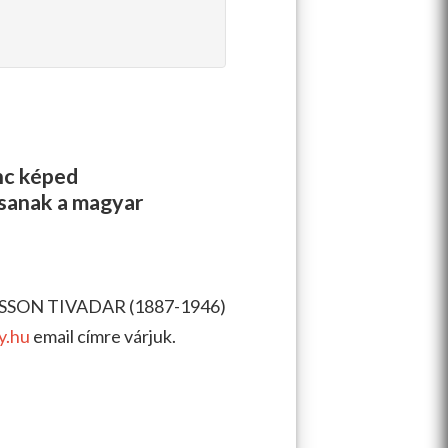
enc képed
ssanak a magyar
USSON TIVADAR (1887-1946)
y.hu
email címre várjuk.