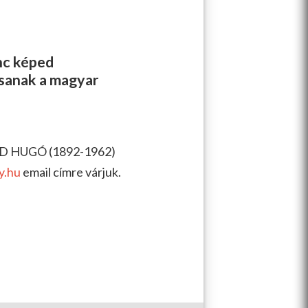
enc képed
ssanak a magyar
ND HUGÓ (1892-1962)
y.hu
email címre várjuk.