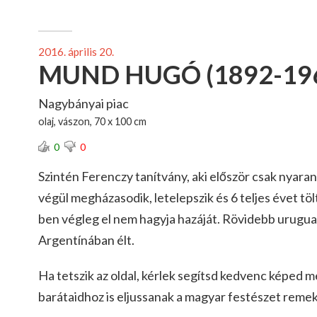
2016. április 20.
MUND HUGÓ (1892-19
Nagybányai piac
olaj, vászon, 70 x 100 cm
0
0
Szintén Ferenczy tanítvány, aki először csak nyara
végül megházasodik, letelepszik és 6 teljes évet töl
ben végleg el nem hagyja hazáját. Rövidebb uruguay
Argentínában élt.
Ha tetszik az oldal, kérlek segítsd kedvenc képed 
barátaidhoz is eljussanak a magyar festészet reme