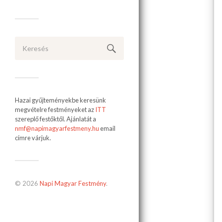
Hazai gyűjteményekbe keresünk
megvételre festményeket az
ITT
szereplő festőktől. Ajánlatát a
nmf@napimagyarfestmeny.hu
email
címre várjuk.
© 2026
Napi Magyar Festmény
.