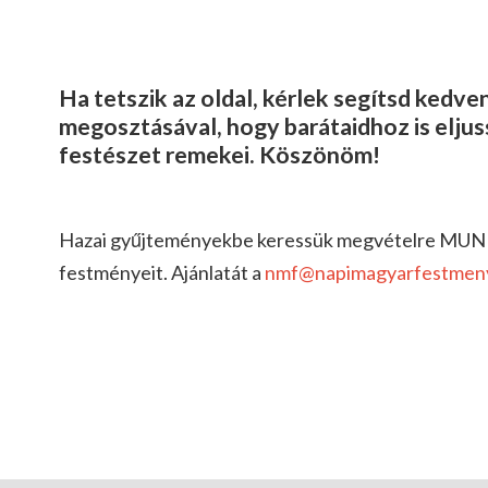
Ha tetszik az oldal, kérlek segítsd kedv
megosztásával, hogy barátaidhoz is elju
festészet remekei. Köszönöm!
Hazai gyűjteményekbe keressük megvételre MU
festményeit. Ajánlatát a
nmf@napimagyarfestmen