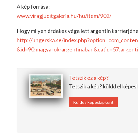
A kép forrása:
www.viragjuditgaleria.hu/hu/item/902/
Hogy milyen érdekes vége lett argentín karrierjének, 
http://ungerska.se/
index.php?option=com_conten
&id=90:magyarok-argentinaban&catid=57:ar
gent
Tetszik ez a kép?
Tetszik a kép? küldd el képe
Küldés képeslapként