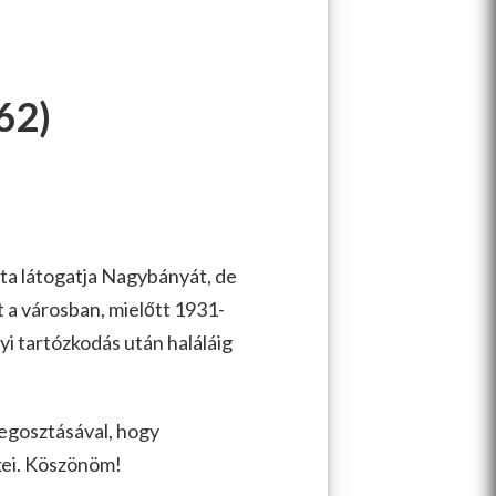
62)
nta látogatja Nagybányát, de
t a városban, mielőtt 1931-
i tartózkodás után haláláig
megosztásával, hogy
kei. Köszönöm!