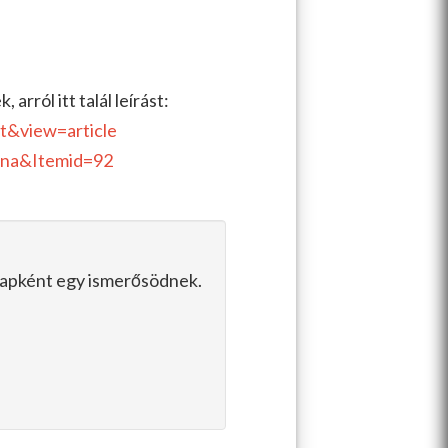
arról itt talál leírást:
t&view=article
ina&Itemid=92
slapként egy ismerősödnek.