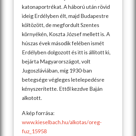
katonaportrékat. A háború után rövid
ideig Erdélyben élt, majd Budapestre
költözött, de megfordult Szentes
környékén, Koszta József mellett is. A
húszas évek második felében ismét
Erdélyben dolgozott és itt is állított
ki,
bejárta Magyarországot, volt
Jugoszláviában, míg 1930-ban
betegsége végleges letelepedésre
kényszerítette. Ettől kezdve Baján
alkotott.
A kép forrása:
www.kieselbach.hu/alkotas/
oreg-
fuz_15958