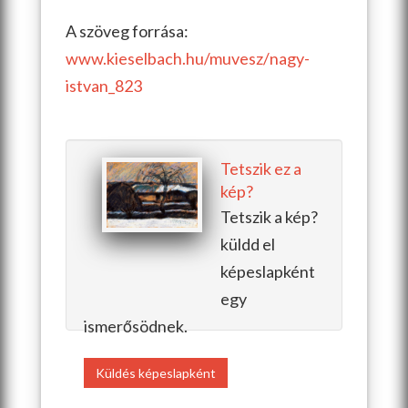
A szöveg forrása:
www.kieselbach.hu/muvesz/
nagy-
istvan_823
Tetszik ez a
kép?
Tetszik a kép?
küldd el
képeslapként
egy
ismerősödnek.
Küldés képeslapként