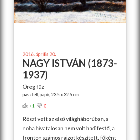
2016. április 20.
NAGY ISTVÁN (1873-
1937)
Öreg fűz
pasztell, papír, 23.5 x 32.5 cm
+1
0
Részt vett az első világháborúban, s
noha hivatalosan nem volt hadifestő, a
fronton számos rajzot készített, főként