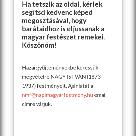
Ha tetszik az oldal, kérlek
segítsd kedvenc képed
megosztásával, hogy
barátaidhoz is eljussanak a
magyar festészet remekei.
Köszönöm!
Hazai gyűjteményekbe keressük
megvételre NAGY ISTVÁN (1873-
1937) festményeit. Ajánlatát a
nmf@napimagyarfestmeny.hu
email
címre várjuk.