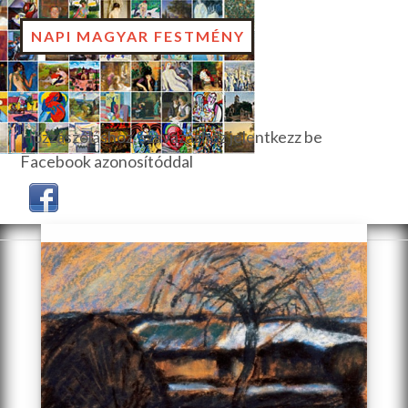
NAPI MAGYAR FESTMÉNY
Hozzászóláshoz, szavazáshoz jelentkezz be
Facebook azonosítóddal