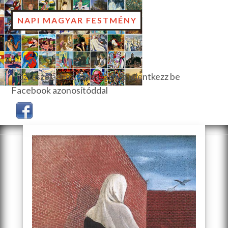
NAPI MAGYAR FESTMÉNY
Hozzászóláshoz, szavazáshoz jelentkezz be
Facebook azonosítóddal