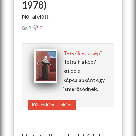
1978)
Nő fal előtt
0
0
Tetszik ez a kép?
Tetszik a kép?
küldd el
képeslapként egy
ismerősödnek.
Küldés képeslapként