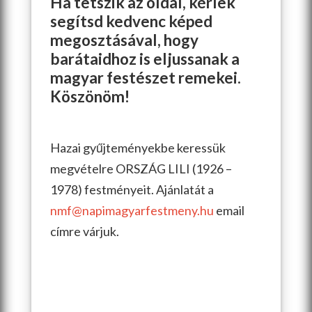
Ha tetszik az oldal, kérlek
segítsd kedvenc képed
megosztásával, hogy
barátaidhoz is eljussanak a
magyar festészet remekei.
Köszönöm!
Hazai gyűjteményekbe keressük
megvételre ORSZÁG LILI (1926 –
1978) festményeit. Ajánlatát a
nmf@napimagyarfestmeny.hu
email
címre várjuk.