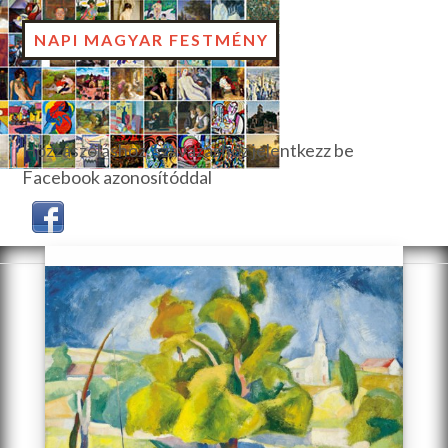
NAPI MAGYAR FESTMÉNY
Hozzászóláshoz, szavazáshoz jelentkezz be
Facebook azonosítóddal