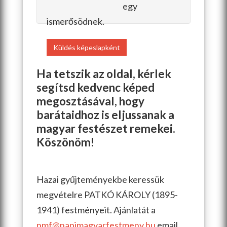
egy
ismerősödnek.
Küldés képeslapként
Ha tetszik az oldal, kérlek
segítsd kedvenc képed
megosztásával, hogy
barátaidhoz is eljussanak a
magyar festészet remekei.
Köszönöm!
Hazai gyűjteményekbe keressük
megvételre PATKÓ KÁROLY (1895-
1941) festményeit. Ajánlatát a
nmf@napimagyarfestmeny.hu
email