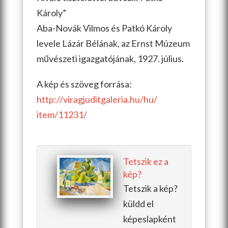
Károly”
Aba-Novák Vilmos és Patkó Károly
levele Lázár Bélának, az Ernst Múzeum
művészeti igazgatójának, 1927. július.
A kép és szöveg forrása:
http://
viragjuditgaleria.hu/hu/
item/11231/
Tetszik ez a
kép?
Tetszik a kép?
küldd el
képeslapként