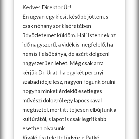
Kedves Direktor Úr!
Én ugyan egy kicsit később jöttem, s
csak néhány sor kíséretében
üdvözletemet küldöm. Hál’ Istennek az
idő nagyszerű, a vidék is megfelelő, ha
nem is Felsőbánya, de azért dolgozni
nagyszerűen lehet. Még csak arra
kérjük Dr. Urat, ha egy két percnyi
szabad ideje lesz, nagyon fogunk örülni,
hogyha minket érdeklő esetleges
művészi dologról egy lapocskával
megtisztel, mert itt teljesen elbújtunk a
kultúrától, s lapot is csak legritkább
esetben olvasunk.
Kiváló tisztelettel üdvözli: Patkó