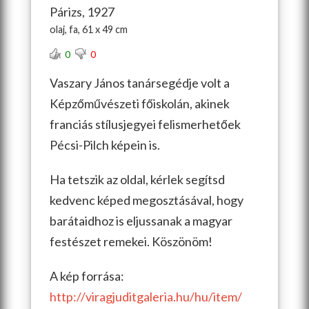
Párizs, 1927
olaj, fa, 61 x 49 cm
0
0
Vaszary János tanársegédje volt a
Képzőművészeti főiskolán, akinek
franciás stílusjegyei felismerhetőek
Pécsi-Pilch képein is.
Ha tetszik az oldal, kérlek segítsd
kedvenc képed megosztásával, hogy
barátaidhoz is eljussanak a magyar
festészet remekei. Köszönöm!
A kép forrása:
http://viragjuditgaleria.hu/hu/item/