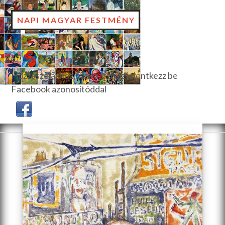
NAPI MAGYAR FESTMÉNY
Hozzászóláshoz, szavazáshoz jelentkezz be
Facebook azonosítóddal