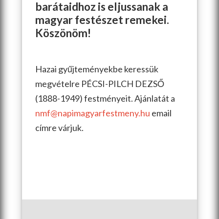
barátaidhoz is eljussanak a
magyar festészet remekei.
Köszönöm!
Hazai gyűjteményekbe keressük
megvételre PÉCSI-PILCH DEZSŐ
(1888-1949) festményeit. Ajánlatát a
nmf@napimagyarfestmeny.hu
email
címre várjuk.