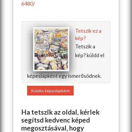
6480/
Tetszik ez a
kép?
Tetszik a
kép? küldd el
képeslapként egy ismerősödnek.
Küldés képeslapként
Ha tetszik az oldal, kérlek
segítsd kedvenc képed
megosztásával, hogy